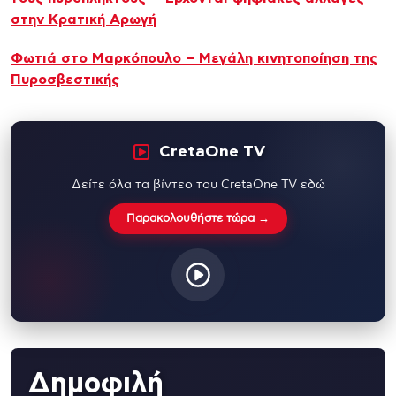
στην Κρατική Αρωγή
Φωτιά στο Μαρκόπουλο – Μεγάλη κινητοποίηση της
Πυροσβεστικής
CretaOne TV
Δείτε όλα τα βίντεο του CretaOne TV εδώ
Παρακολουθήστε τώρα →
Δημοφιλή