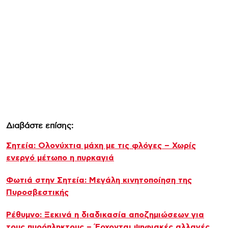
Διαβάστε επίσης:
Σητεία: Ολονύχτια μάχη με τις φλόγες – Χωρίς
ενεργό μέτωπο η πυρκαγιά
Φωτιά στην Σητεία: Μεγάλη κινητοποίηση της
Πυροσβεστικής
Ρέθυμνο: Ξεκινά η διαδικασία αποζημιώσεων για
τους πυρόπληκτους – Έρχονται ψηφιακές αλλαγές