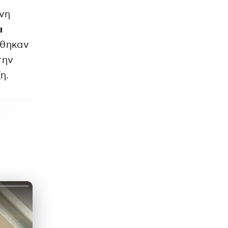
υνη
ι
ήθηκαν
την
η.