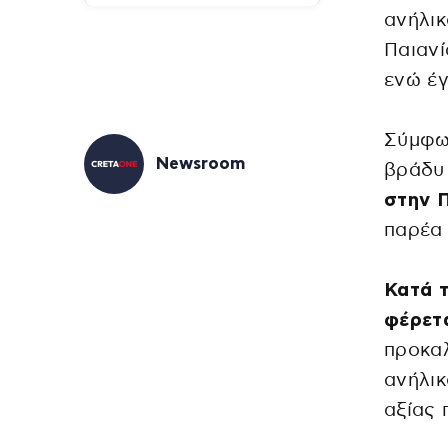
ανήλικ
Παιανί
ενώ έγ
Σύμφων
Newsroom
βράδυ
στην Π
παρέα 
Κατά τ
φέρετ
προκαλ
ανήλικ
αξίας 