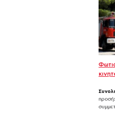
Φωτι
κινητ
Συνολι
προσήχ
συμμετ