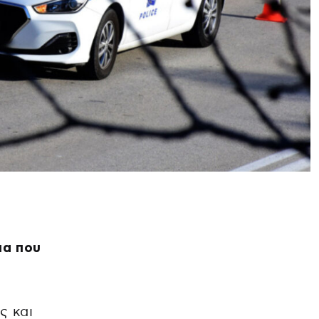
ια που
ς και