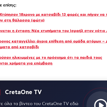
ε επίσης:
Χτύπησαν 18χρονο με κατσαβίδι 13 φορές και πήγαν να 
υν στη θάλασσα (φώτο)
νεται η ένταση: Νέα χτυπήματα του Ισραήλ στον νότιο
χρονος καταγγέλλει άγρια επίθεση από ομάδα ατόμων –
ήματα από κατσαβίδι
ύσαν ηλικιωμένες με το πρόσχημα ότι τα παιδιά τους
νται χρήματα για επέμβαση
CretaOne TV
τε όλα τα βίντεο του CretaOne TV εδώ