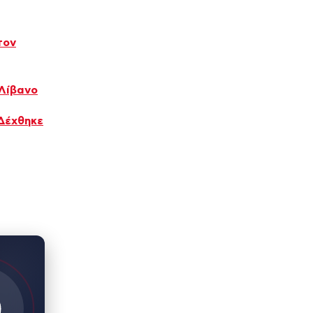
τον
 Λίβανο
 Δέχθηκε