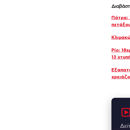
Διαβάστ
Πάτρα: 
πετάξο
Κλιμακώ
Ρίο: 18
13 χτυπ
Εξαπατο
χρειάζο
Δεί