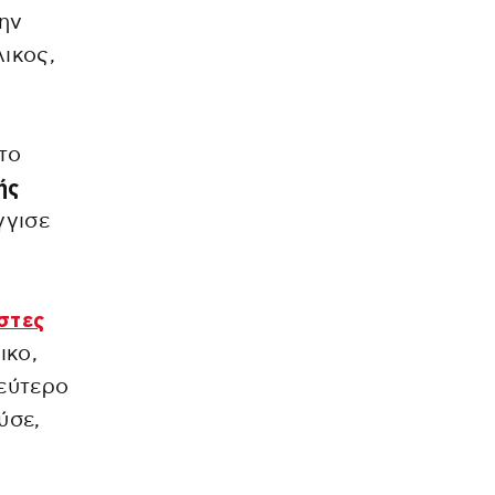
ην
ικος,
το
ής
γγισε
στες
ικο,
εύτερο
ύσε,