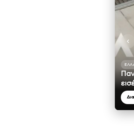
ΕΛΛ
Παν
εισ
Δι