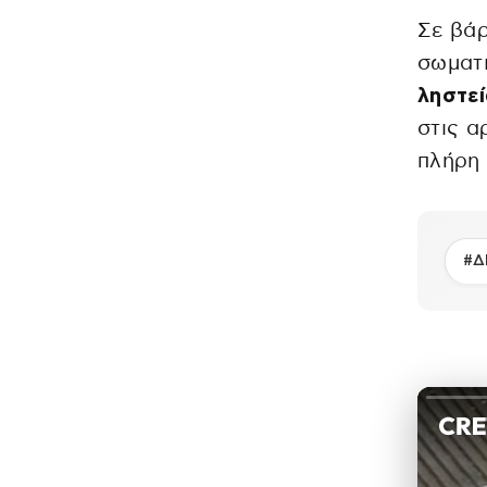
Σε βάρ
σωματ
ληστε
στις α
πλήρη 
#Δ