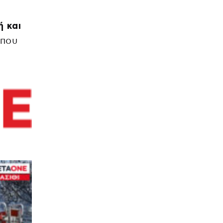
ή και
 που