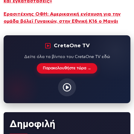
και εγκαταστάσεις»
Ερασιτέχνης ΟΦΗ: Αμερικανική ενίσχυση για την
ομάδα βόλεϊ Γυναικών, στην Εθνική Κ16 ο Μανάι
CretaOne TV
Δείτε όλα τα βίντεο του CretaOne TV εδώ
Παρακολουθήστε τώρα →
Δημοφιλή