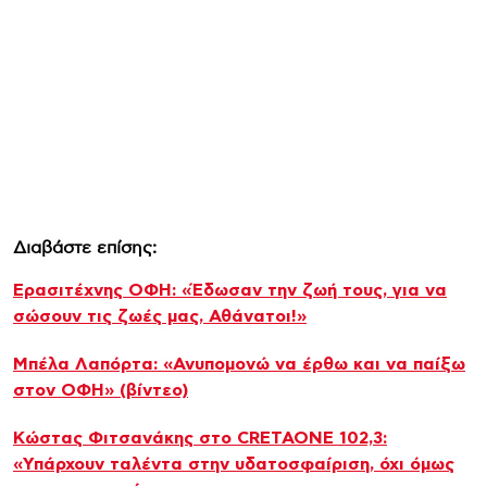
Διαβάστε επίσης:
Ερασιτέχνης ΟΦΗ: «Έδωσαν την ζωή τους, για να
σώσουν τις ζωές μας, Αθάνατοι!»
Μπέλα Λαπόρτα: «Ανυπομονώ να έρθω και να παίξω
στον ΟΦΗ» (βίντεο)
Κώστας Φιτσανάκης στο CRETAONE 102,3:
«Υπάρχουν ταλέντα στην υδατοσφαίριση, όχι όμως