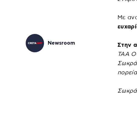
Με αν
ευχαρ
Newsroom
Στην 
ΤΑΑ Ο
Σωκράτ
πορεία
Σωκράτ