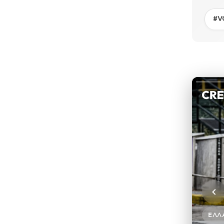
#V
ΕΛΛ