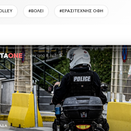
OLLEY
#ΒΟΛΕΙ
#ΕΡΑΣΙΤΕΧΝΗΣ ΟΦΗ
πριν από 5 λεπτά
ΆΔΑ