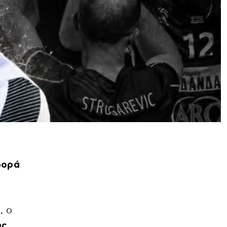
φορά
, ο
ς.