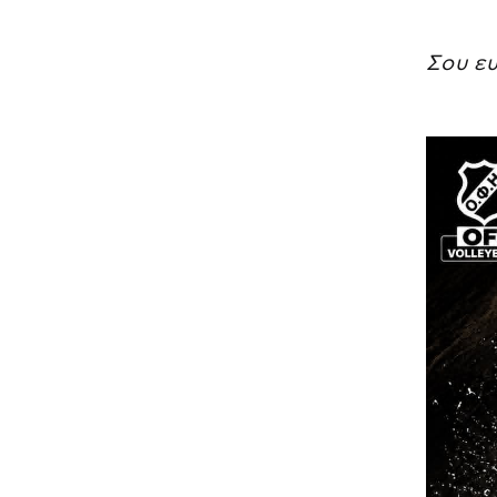
Σου ευ