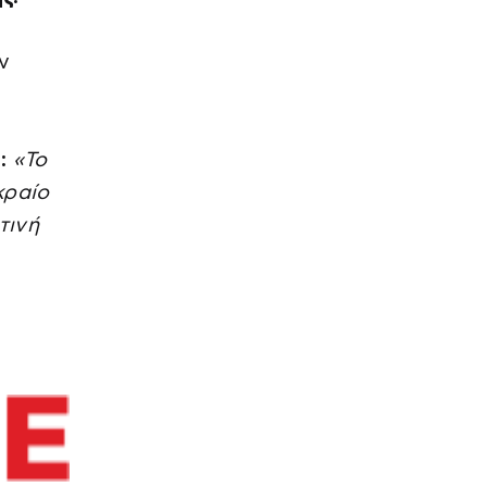
ν
:
«Το
κραίο
τινή