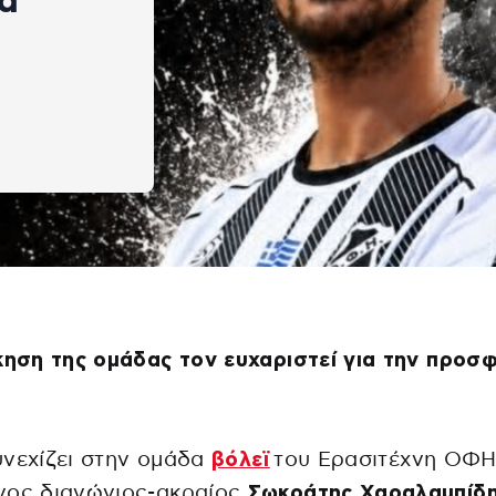
α
κηση της ομάδας τον ευχαριστεί για την προσ
νεχίζει στην ομάδα
βόλεϊ
του Ερασιτέχνη ΟΦΗ
νος διαγώνιος-ακραίος
Σωκράτης Χαραλαμπίδη