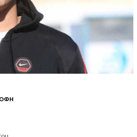
υ ΟΦΗ
του