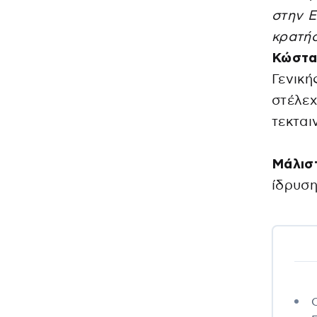
στην 
κρατήσ
Κώστα
Γενική
στέλεχ
τεκται
Mάλισ
ίδρυσ