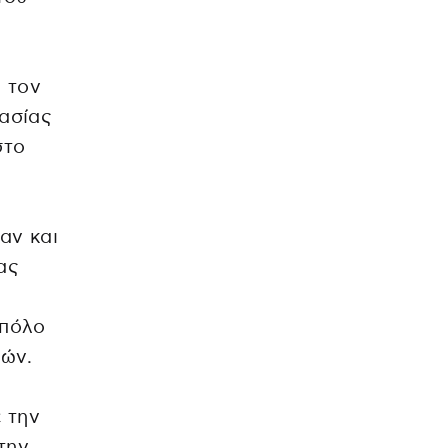
 τον
ασίας
στο
αν και
ας
 πόλο
ών.
 την
την