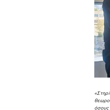
«Στηρί
θεωρού
όσους 