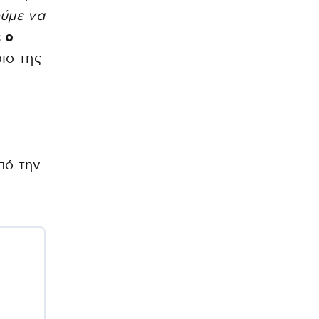
ύμε να
 ο
ριο της
πό την