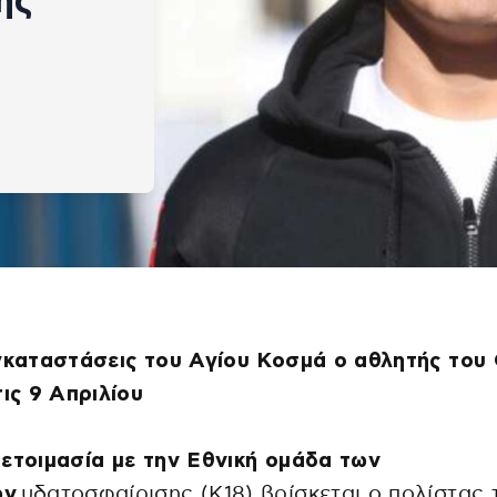
ής
εγκαταστάσεις του Αγίου Κοσμά ο αθλητής το
τις 9 Απριλίου
ετοιμασία με την Εθνική ομάδα των
ων
υδατοσφαίρισης (Κ18) βρίσκεται ο πολίστας 