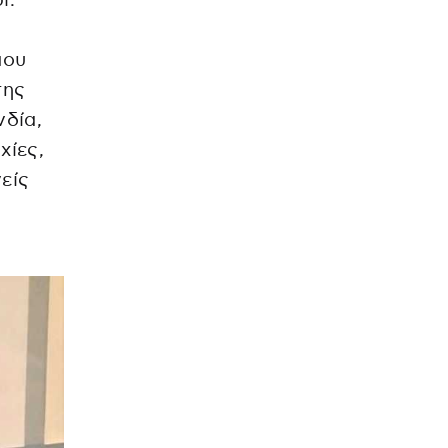
ι.
που
της
νδία,
χίες,
είς