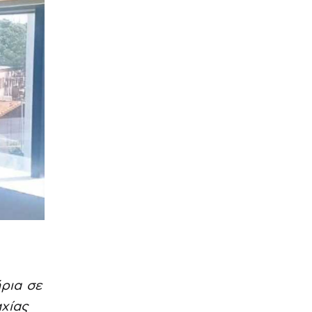
ρια σε
χίας