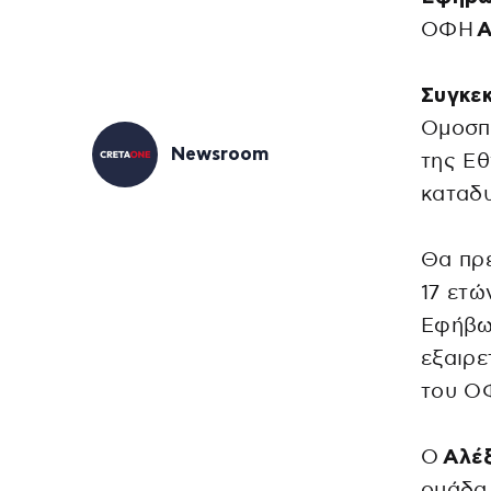
ΟΦΗ
Α
Συγκε
Ομοσπο
Newsroom
της Εθ
καταδυ
Θα πρέ
17 ετώ
Εφήβων
εξαιρε
του Ο
Ο
Αλέ
ομάδα 