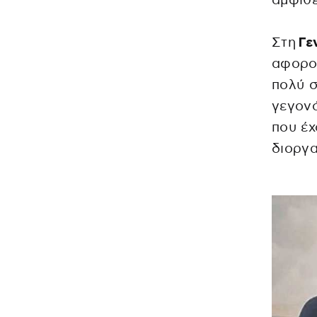
αμφιθε
Στη
Γε
αφορού
πολύ σ
γεγονό
που έχ
διοργα