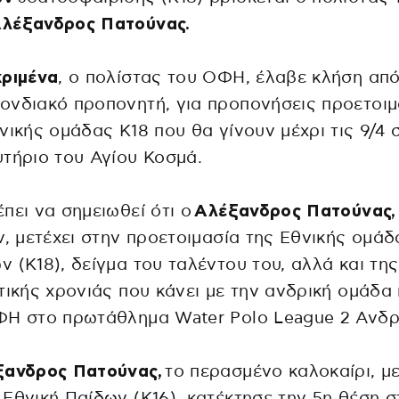
λέξανδρος Πατούνας.
κριμένα
, ο πολίστας του ΟΦΗ, έλαβε κλήση από
νδιακό προπονητή, για προπονήσεις προετοιμ
νικής ομάδας Κ18 που θα γίνουν μέχρι τις 9/4 
τήριο του Αγίου Κοσμά.
πει να σημειωθεί ότι ο
Αλέξανδρος Πατούνας,
ν, μετέχει στην προετοιμασία της Εθνικής ομάδ
 (Κ18), δείγμα του ταλέντου του, αλλά και της
τικής χρονιάς που κάνει με την ανδρική ομάδα
ΦΗ στο πρωτάθλημα Water Polo League 2 Ανδρ
ξανδρος Πατούνας,
το περασμένο καλοκαίρι, με
Εθνική Παίδων (Κ16), κατέκτησε την 5η θέση σ