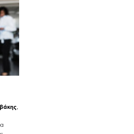
βάκης
,
σα