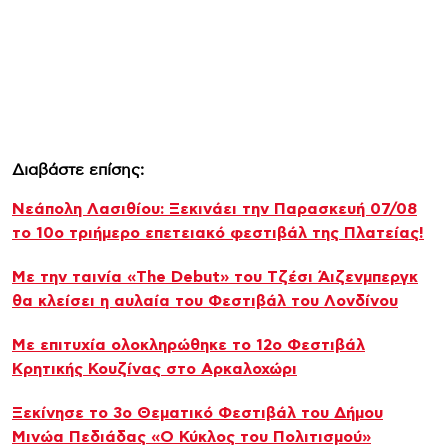
Διαβάστε επίσης:
Νεάπολη Λασιθίου: Ξεκινάει την Παρασκευή 07/08
το 10ο τριήμερο επετειακό φεστιβάλ της Πλατείας!
Με την ταινία «The Debut» του Τζέσι Άιζενμπεργκ
θα κλείσει η αυλαία του Φεστιβάλ του Λονδίνου
Με επιτυχία ολοκληρώθηκε το 12ο Φεστιβάλ
Κρητικής Κουζίνας στο Αρκαλοχώρι
Ξεκίνησε το 3ο Θεματικό Φεστιβάλ του Δήμου
Μινώα Πεδιάδας «Ο Κύκλος του Πολιτισμού»