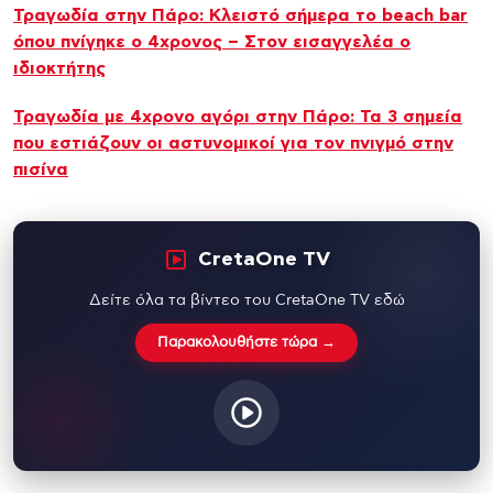
Τραγωδία στην Πάρο: Κλειστό σήμερα το beach bar
όπου πνίγηκε ο 4χρονος – Στον εισαγγελέα ο
ιδιοκτήτης
Τραγωδία με 4χρονο αγόρι στην Πάρο: Τα 3 σημεία
που εστιάζουν οι αστυνομικοί για τον πνιγμό στην
πισίνα
CretaOne TV
Δείτε όλα τα βίντεο του CretaOne TV εδώ
Παρακολουθήστε τώρα →