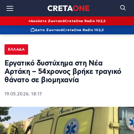
Ακούστε Ζωντανά
CretaOne Radio 102,3
Δείτε Ζωντανά
CretaOne Radio 102,3
ΕΛΛΆΔΑ
Εργατικό δυστύχημα στη Νέα
Αρτάκη – 54χρονος βρήκε τραγικό
θάνατο σε βιομηχανία
19.05.2026, 18:17