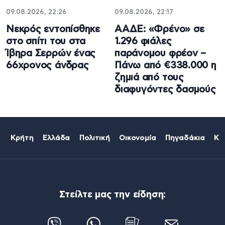
09.08.2026, 22:26
09.08.2026, 22:17
Νεκρός εντοπίσθηκε
ΑΑΔΕ: «Φρένο» σε
στο σπίτι του στα
1.296 φιάλες
Ίβηρα Σερρών ένας
παράνομου φρέον –
66χρονος άνδρας
Πάνω από €338.000 η
ζημιά από τους
διαφυγόντες δασμούς
Κρήτη
Ελλάδα
Πολιτική
Οικονομία
Πηγαδάκια
Κό
Στείλτε μας την είδηση: