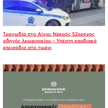
Τραγωδία στο Αίγιο: Νεκρός 52χρονος
οδηγός λεωφορείου – Υπέστη καρδιακό
επεισόδιο στο τιμόνι