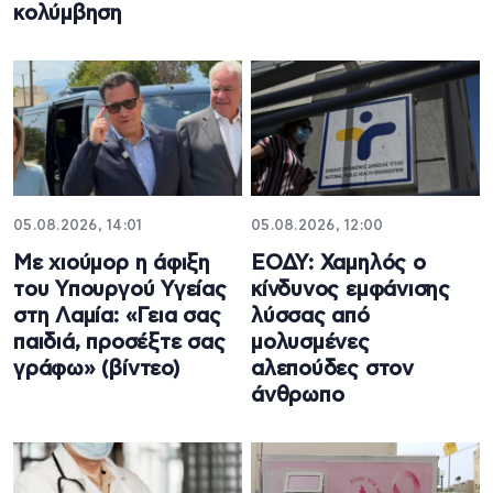
κολύμβηση
05.08.2026, 14:01
05.08.2026, 12:00
Με χιούμορ η άφιξη
ΕΟΔΥ: Χαμηλός ο
του Υπουργού Υγείας
κίνδυνος εμφάνισης
στη Λαμία: «Γεια σας
λύσσας από
παιδιά, προσέξτε σας
μολυσμένες
γράφω» (βίντεο)
αλεπούδες στον
άνθρωπο