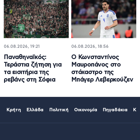
06.08.2026, 19:21
06.08.2026, 18:56
Παναθηναϊκός:
Ο Κωνσταντίνος
Τεράστια ζήτηση για
Μαυροπάνος στο
τα εισιτήρια της
στόχαστρο της
ρεβάνς στη Σόφια
Μπάγερ Λεβερκούζεν
Κρήτη
Ελλάδα
Πολιτική
Οικονομία
Πηγαδάκια
Κό