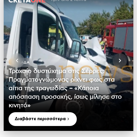
ΕΛΛΆΔΑ
Τροχαίο δυστύχημα στις Σέρρες:
Πραγματογνώμονας ρίχνει φως στα
αίτια της τραγωδίας – «Κάποια
απόσπαση προσοχής, ίσως μίλησε στο
κινητό»
Διαβάστε περισσότερα