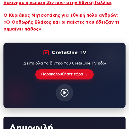
Ξεκίνησε η «εποχή Ζιντάν» στην Εθνική Γαλλίας
Ο Κυριάκος Μητσοτάκης για εθνική πόλο ανδρών:
«Ο Θοδωρής Βλάχος και οι παίκτες του έδειξαν τι
σημαίνει πάθος»
CretaOne TV
Δείτε όλα τα βίντεο του CretaOne TV εδώ
Παρακολουθήστε τώρα →
Δημοφιλή