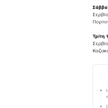
Σάββατ
Σερβία
Πορτογ
Τρίτη 
Σερβία
Καζακσ