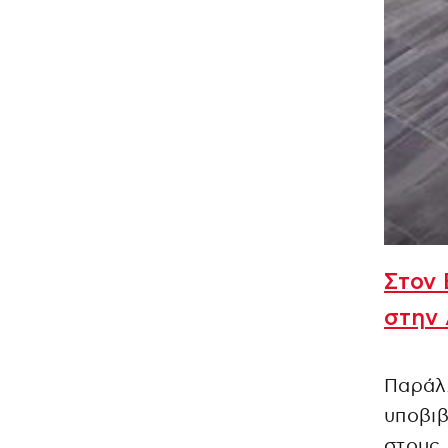
Στον 
στην 
Παράλλ
υποβιβ
στους