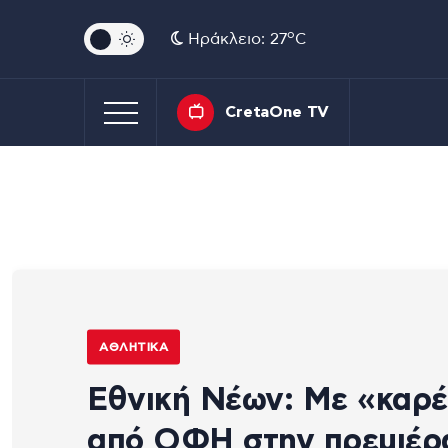
o
Ηράκλειο: 27
C
CretaOne TV
ΑΘΛΗΤΙΚΆ
Εθνική Νέων: Με «καρ
από ΟΦΗ στην πρεμιέρ