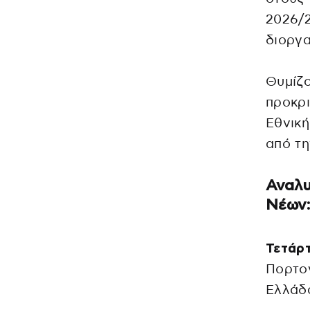
2026/2
διοργα
Θυμίζο
προκρι
Εθνική
από τη
Αναλυ
Νέων:
Τετάρτ
Πορτογ
Ελλάδα