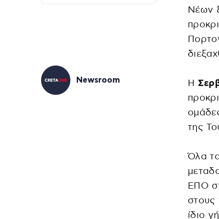
Νέων ξ
προκρι
Πορτογ
διεξα
Newsroom
Η
Σερβ
προκρι
ομάδες
της Το
Όλα τα
μεταδο
ΕΠΟ στ
στους 
ίδιο γ