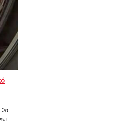
κό
 θα
χει