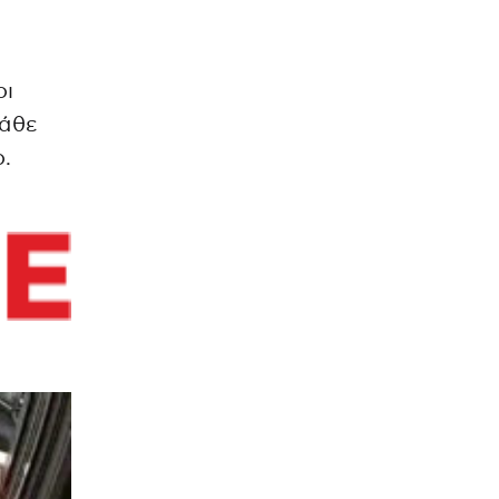
οι
κάθε
ο.