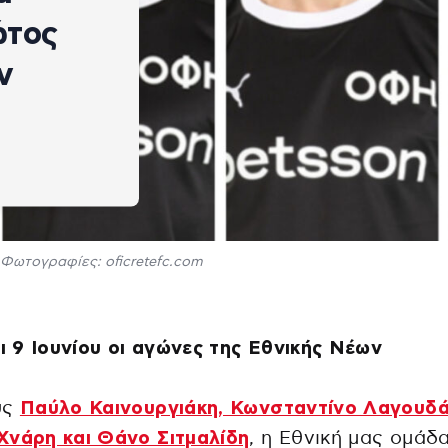
ώτος
ν
Φωτογραφίες: oficretefc.com
αι 9 Ιουνίου οι αγώνες της Εθνικής Νέων
υς
Παύλο Καινουργιάκη, Κωνσταντίνο Λαγουδά
Χνάρη και Θάνο Σιτμαλίδη
, η Εθνική μας ομάδ