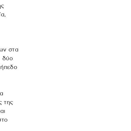
ης
α,
ων στα
ς δύο
γήπεδο
θα
ς της
αι
στο