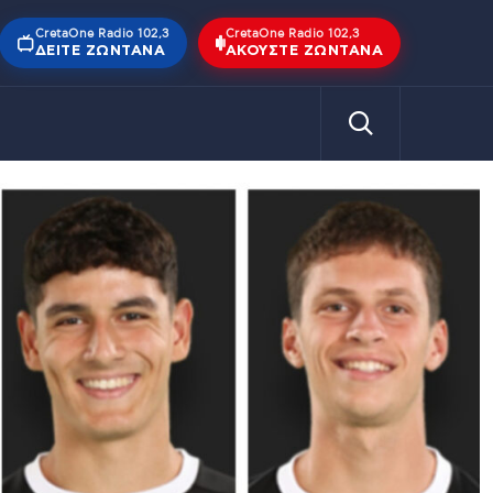
CretaOne Radio 102,3
CretaOne Radio 102,3
ΔΕΊΤΕ ΖΩΝΤΑΝΆ
ΑΚΟΎΣΤΕ ΖΩΝΤΑΝΆ