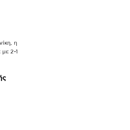
ίκη, η
 με 2-1
ής