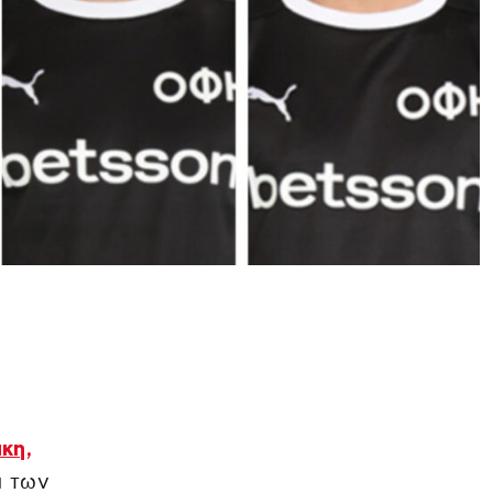
κη,
α των