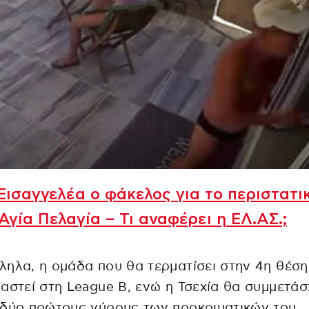
Εισαγγελέα ο φάκελος για το περιστατι
Αγία Πελαγία – Τι αναφέρει η ΕΛ.ΑΣ.;
ηλα, η ομάδα που θα τερματίσει στην 4η θέση
αστεί στη League B, ενώ η Τσεχία θα συμμετάσ
 δύο πρώτους γύρους των προκριματικών του