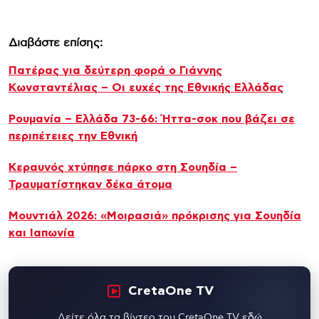
Διαβάστε επίσης:
Πατέρας για δεύτερη φορά ο Γιάννης
Κωνσταντέλιας – Οι ευχές της Εθνικής Ελλάδας
Ρουμανία – Ελλάδα 73-66: Ήττα-σοκ που βάζει σε
περιπέτειες την Εθνική
Κεραυνός χτύπησε πάρκο στη Σουηδία –
Τραυματίστηκαν δέκα άτομα
Μουντιάλ 2026: «Μοιρασιά» πρόκρισης για Σουηδία
και Ιαπωνία
CretaOne TV
Δείτε όλα τα βίντεο του CretaOne TV εδώ