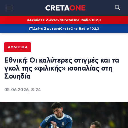
Ακούστε Ζωντανά
CretaOne Radio 102,3
Δείτε Ζωντανά
CretaOne Radio 102,3
ΑΘΛΗΤΙΚΆ
Εθνική: Οι καλύτερες στιγμές και τα
γκολ της «φιλικής» ισοπαλίας στη
Σουηδία
05.06.2026, 8:24