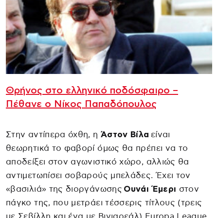
Θρήνος στο ελληνικό ποδόσφαιρο –
Πέθανε ο Νίκος Παπαδόπουλος
Στην αντίπερα όχθη, η
Άστον Βίλα
είναι
θεωρητικά το φαβορί όμως θα πρέπει να το
αποδείξει στον αγωνιστικό χώρο, αλλιώς θα
αντιμετωπίσει σοβαρούς μπελάδες. Έχει τον
«βασιλιά» της διοργάνωσης
Ουνάι Έμερι
στον
πάγκο της, που μετράει τέσσερις τίτλους (τρεις
με Σεβίλλη και ένα με Βιγιαρεάλ) Europa League,