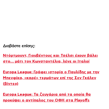
Διαβάστε επίσης:
Ντόρτμουντ, Γιουβέντους και Τσέλσι έχουν βάλει
στο… μάτι τον Κωνσταντέλια, λένε οι Ιταλοί
Europa League: Γράφει ιστορία ο Παυλίδης με την
Μπενφίκα, «καρέ» τερμάτων επί της Σεν Γκάλεν
(βίντεο)
Europa League: Τα ζευγάρια από τα οποία θα
προκύψει ο αντίπαλος του ΟΦΗ στα Playoffs