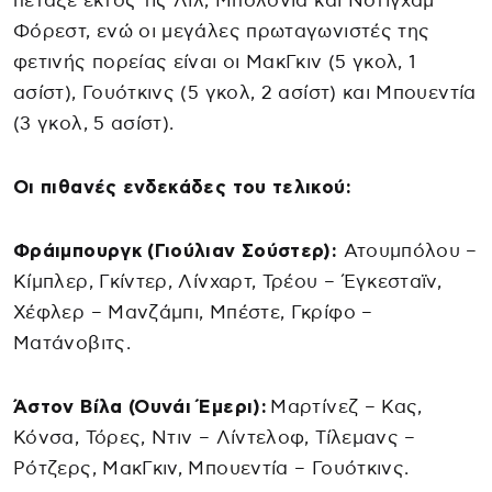
πέταξε εκτός τις Λιλ, Μπολόνια και Νότιγχαμ
Φόρεστ, ενώ οι μεγάλες πρωταγωνιστές της
φετινής πορείας είναι οι ΜακΓκιν (5 γκολ, 1
ασίστ), Γουότκινς (5 γκολ, 2 ασίστ) και Μπουεντία
(3 γκολ, 5 ασίστ).
Οι πιθανές ενδεκάδες του τελικού:
Φράιμπουργκ (Γιούλιαν Σούστερ):
Ατουμπόλου –
Κίμπλερ, Γκίντερ, Λίνχαρτ, Τρέου – Έγκεσταϊν,
Χέφλερ – Μανζάμπι, Μπέστε, Γκρίφο –
Ματάνοβιτς.
Άστον Βίλα (Ουνάι Έμερι):
Μαρτίνεζ – Κας,
Κόνσα, Τόρες, Ντιν – Λίντελοφ, Τίλεμανς –
Ρότζερς, ΜακΓκιν, Μπουεντία – Γουότκινς.