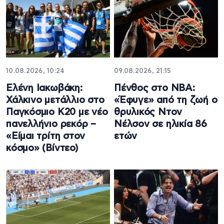
10.08.2026, 10:24
09.08.2026, 21:15
Ελένη Ιακωβάκη:
Πένθος στο NBA:
Χάλκινο μετάλλιο στο
«Έφυγε» από τη ζωή ο
Παγκόσμιο Κ20 με νέο
θρυλικός Ντον
πανελλήνιο ρεκόρ –
Νέλσον σε ηλικία 86
«Είμαι τρίτη στον
ετών
κόσμο» (Βίντεο)