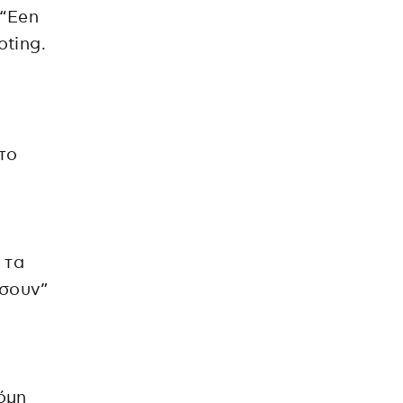
 “Een
oting.
το
 τα
ώσουν”
όμη