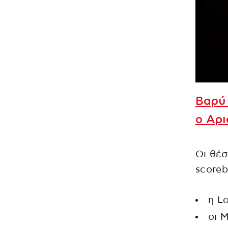
Βαρύ
ο Αρι
Οι θέσ
scoreb
η L
οι 