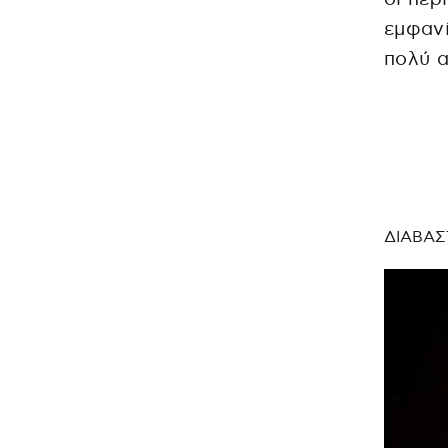
εμφανί
πολύ α
ΔΙΑΒΑΣ