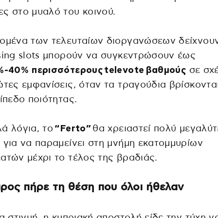
ς στο μυαλό του κοινού.
ομένα των τελευταίων διοργανώσεων δείχνουν
sing slots μπορούν να συγκεντρώσουν έως
%-40% περισσότερους
televote
βαθμούς
σε σχέ
ώτες εμφανίσεις, όταν τα τραγούδια βρίσκοντα
πίπεδο ποιότητας.
ά λόγια, το
“
Ferto
”
θα χρειαστεί πολύ μεγαλύ
 για να παραμείνει στη μνήμη εκατομμυρίων
ατών μέχρι το τέλος της βραδιάς.
ρος πήρε τη θέση που όλοι ήθελαν
ια στιγμή, η κυπριακή αποστολή είδε την τύχη ν