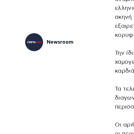
ελλην
σκηνή 
εξαιρε
κορυφ
Newsroom
Την ίδ
χαμογ
καρδιά
Τα τελ
διαγων
περισσ
Οι αρι
οι περ