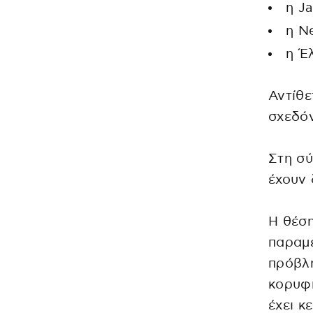
η J
η N
η Έ
Αντίθε
σχεδό
Στη σύ
έχουν 
Η θέση
παραμέ
πρόβλη
κορυφή
έχει κ