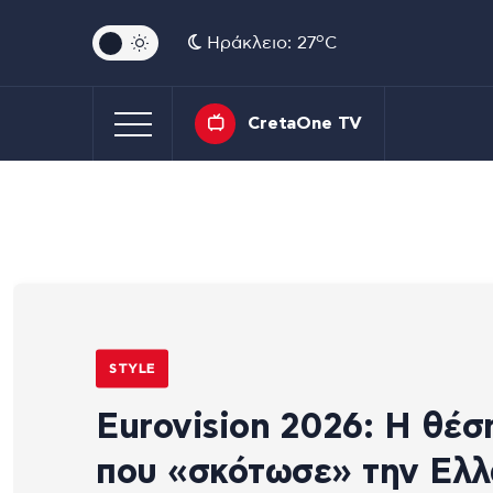
o
Ηράκλειο: 27
C
CretaOne TV
STYLE
Eurovision 2026: Η θέσ
που «σκότωσε» την Ελ