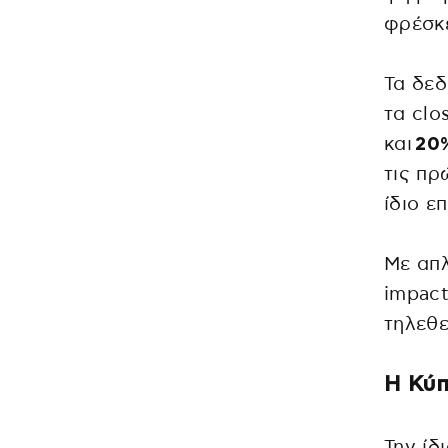
φρέσκε
Τα δεδ
τα clo
και
20
τις πρ
ίδιο ε
Με απλ
impact
τηλεθε
Η Κύπ
Την ίδ