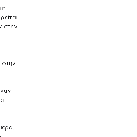
τη
ρείται
ν στην
 στην
έναν
αι
μερα,
ου