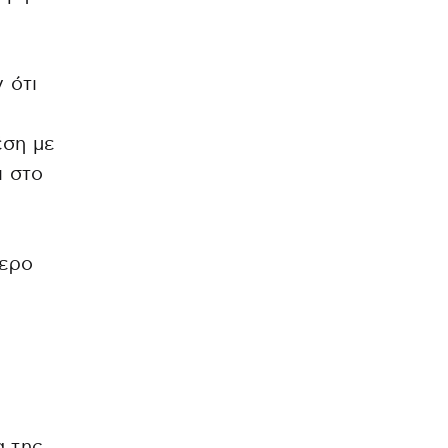
 ότι
ση με
ι στο
τερο
α της