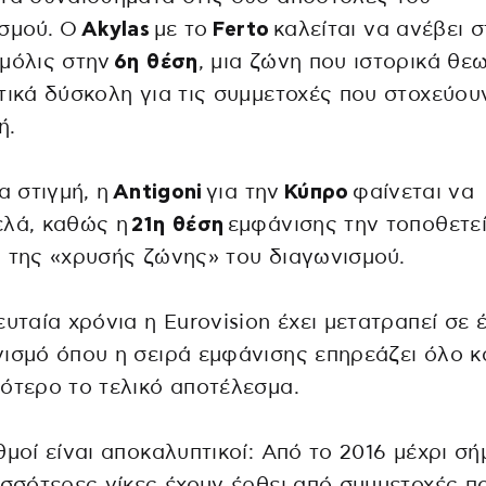
ισμού. Ο
Akylas
με το
Ferto
καλείται να ανέβει σ
μόλις στην
6η θέση
, μια ζώνη που ιστορικά θεω
τικά δύσκολη για τις συμμετοχές που στοχεύου
ή.
ια στιγμή, η
Antigoni
για την
Κύπρο
φαίνεται να
ελά, καθώς η
21η θέση
εμφάνισης την τοποθετεί
 της «χρυσής ζώνης» του διαγωνισμού.
ευταία χρόνια η Eurovision έχει μετατραπεί σε 
ισμό όπου η σειρά εμφάνισης επηρεάζει όλο κ
ότερο το τελικό αποτέλεσμα.
θμοί είναι αποκαλυπτικοί: Από το 2016 μέχρι σή
ισσότερες νίκες έχουν έρθει από συμμετοχές π