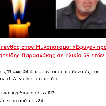
 πένθος στον Μυλοπόταμο: «Έφυγε» πρ
στείδης Παρασχάκης σε ηλικία 59 ετών
εις
17 έως 24
θεωρούνται οι πιο δυνατές του
oard. Δεν είναι τυχαίο ότι:
oreen κέρδισε από το #17
Måneskin από το #24