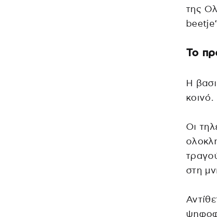
της Ολ
beetje
Το πρ
Η βασι
κοινό.
Οι τη
ολοκλη
τραγού
στη μν
Αντίθε
ψηφοφο