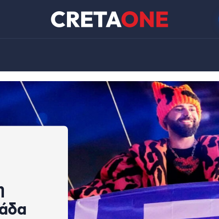
η
λάδα