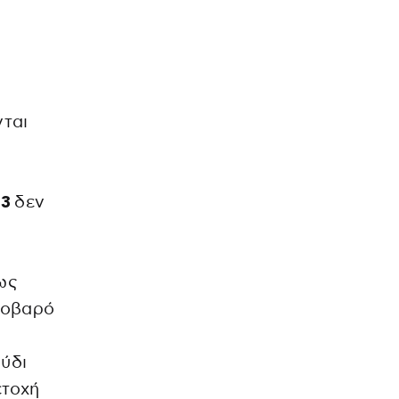
νται
 3
δεν
μως
 σοβαρό
ούδι
ετοχή