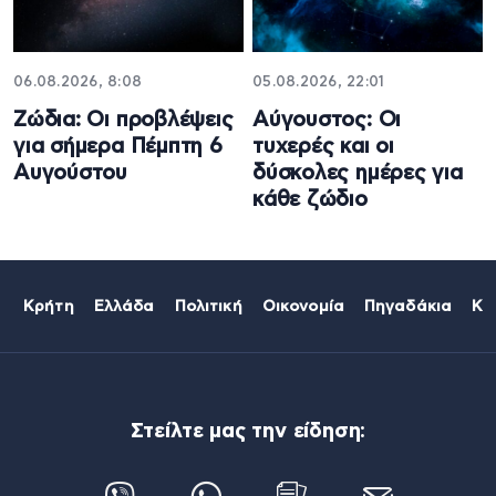
06.08.2026, 8:08
05.08.2026, 22:01
Ζώδια: Οι προβλέψεις
Αύγουστος: Οι
για σήμερα Πέμπτη 6
τυχερές και οι
Aυγούστου
δύσκολες ημέρες για
κάθε ζώδιο
Κρήτη
Ελλάδα
Πολιτική
Οικονομία
Πηγαδάκια
Κό
Στείλτε μας την είδηση: