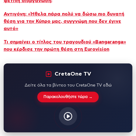
φετινή διοργάνωση;
Αντιγόνη: «Ήθελα πάρα πολύ να δώσω πιο δυνατή
θέση για την Κύπρο μας, συγγνώμη που δεν έγινε
αυτό»
Τι σημαίνει ο τίτλος του τραγουδιού «Bangaranga»
που κέρδισε την πρώτη θέση στη Eurovision
CretaOne TV
Δείτε όλα τα βίντεο του CretaOne TV εδώ
Παρακολουθήστε τώρα →