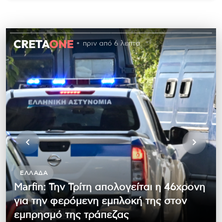
πριν από 6 λεπτά
ΕΛΛΆΔΑ
Marfin: Την Τρίτη απολογείται η 46χρονη
για την φερόμενη εμπλοκή της στον
εμπρησμό της τράπεζας