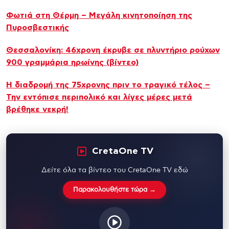
Φωτιά στη Θέρμη – Μεγάλη κινητοποίηση της
Πυροσβεστικής
Θεσσαλονίκη: 46χρονη έκρυβε σε πλυντήριο ρούχων
900 γραμμάρια ηρωίνης (βίντεο)
Η διαδρομή της 75χρονης πριν το τραγικό τέλος –
Την εντόπισε περιπολικό και λίγες μέρες μετά
βρέθηκε νεκρή!
CretaOne TV
Δείτε όλα τα βίντεο του CretaOne TV εδώ
Παρακολουθήστε τώρα →