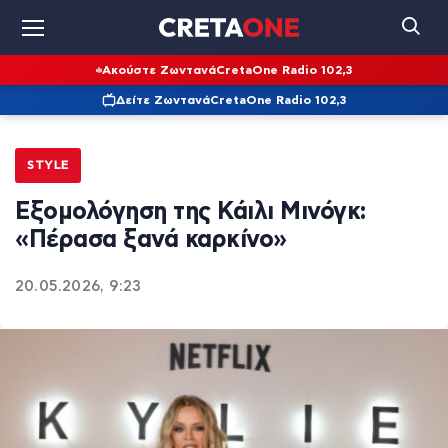
Ακούστε Ζωντανά
CretaOne Radio 102,3
Δείτε Ζωντανά
CretaOne Radio 102,3
STYLE
Εξομολόγηση της Κάιλι Μινόγκ:
«Πέρασα ξανά καρκίνο»
20.05.2026, 9:23