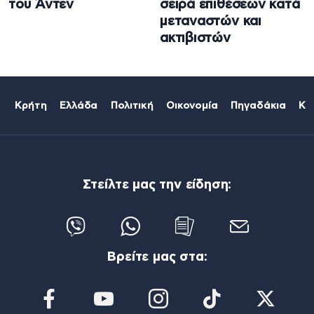
του Άντεν
σειρά επιθέσεων κατά
μεταναστών και
ακτιβιστών
Κρήτη
Ελλάδα
Πολιτική
Οικονομία
Πηγαδάκια
Κό
Στείλτε μας την είδηση:
Βρείτε μας στα: