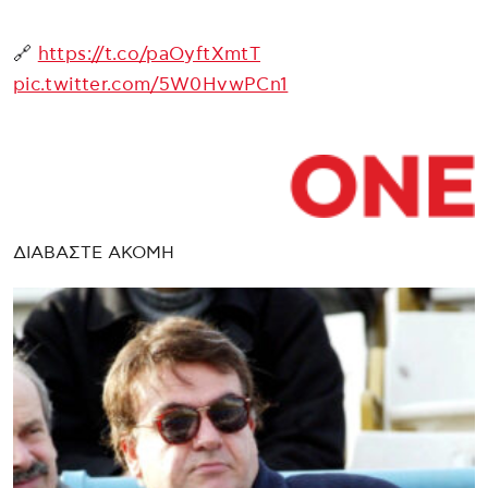
🔗
https://t.co/paOyftXmtT
pic.twitter.com/5W0HvwPCn1
ΔΙΑΒΑΣΤΕ ΑΚΟΜΗ