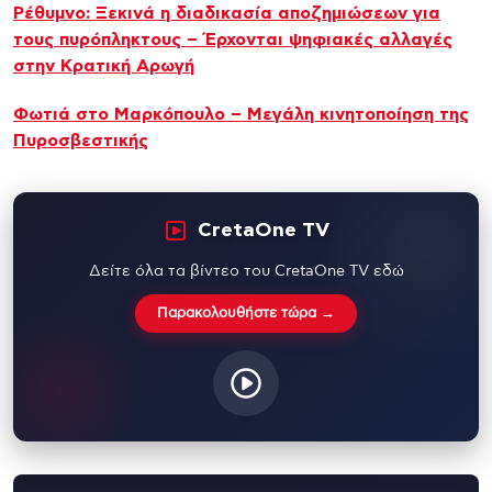
Ρέθυμνο: Ξεκινά η διαδικασία αποζημιώσεων για
τους πυρόπληκτους – Έρχονται ψηφιακές αλλαγές
στην Κρατική Αρωγή
Φωτιά στο Μαρκόπουλο – Μεγάλη κινητοποίηση της
Πυροσβεστικής
CretaOne TV
Δείτε όλα τα βίντεο του CretaOne TV εδώ
Παρακολουθήστε τώρα →