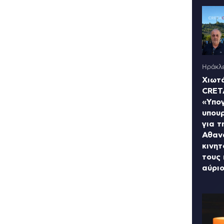
Ηράκλε
Χιωτ
CRET
«Υπο
υπου
για τ
Αθαν
κινητ
τους 
αύρι