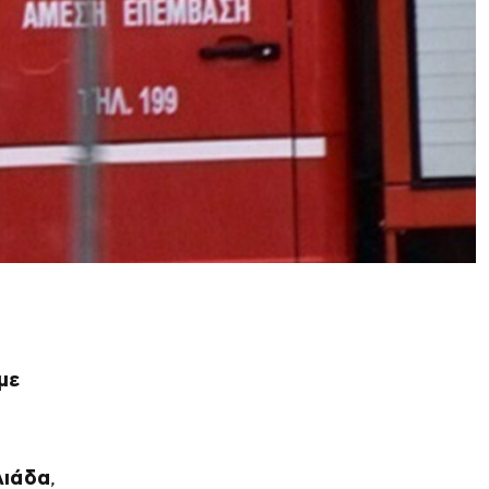
με
λιάδα
,