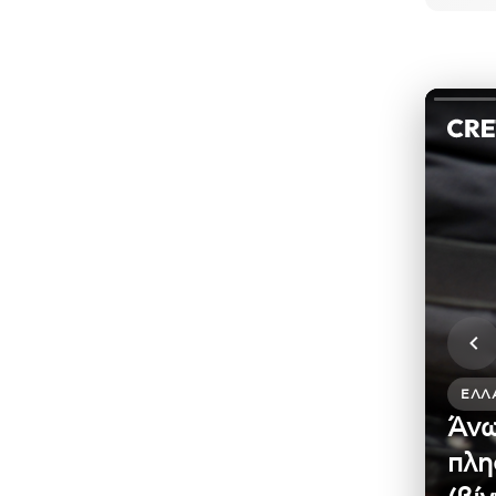
ΕΛΛ
Άνω
πλη