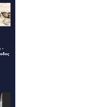
 -
νοδος