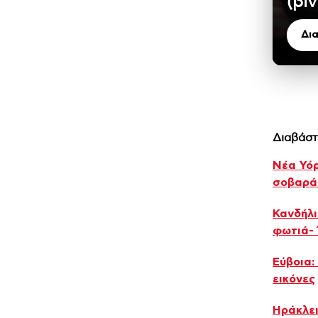
(βίν
Δι
Διαβάστ
Νέα Υόρ
σοβαρά
Κανδήλι
φωτιά- 
Εύβοια:
εικόνες
Ηράκλει