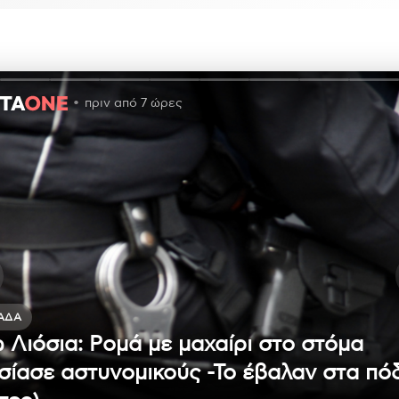
πριν από 7 ώρες
ΆΔΑ
 Λιόσια: Ρομά με μαχαίρι στο στόμα
σίασε αστυνομικούς -Το έβαλαν στα πό