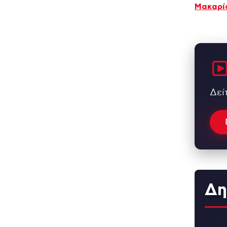
Μακαρί
Δεί
Δη