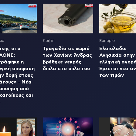
ιο
Κρήτη
Εμπόριο
άκης στο
Τραγωδία σε χωριό
Ελαιόλαδο:
AONE:
των Χανίων: Άνδρας
Ανησυχία στην
γράφηκε η
βρέθηκε νεκρός
ελληνική αγορά
ργική απόφαση
δίπλα στο όπλο του
Έρχεται νέα ά
ην δομή στους
των τιμών
άτους» - Νέα
οποίηση από
κατοίκους και
ο