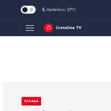
o
Ηράκλειο: 27
C
CretaOne TV
ΕΛΛΆΔΑ