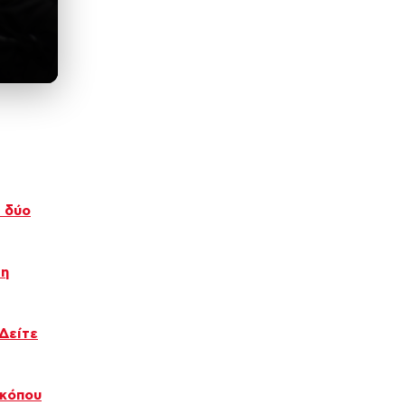
ι δύο
τη
Δείτε
σκόπου