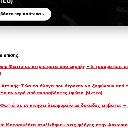
τεο)
αβάστε περισσότερα
ε επίσης:
κη: Φωτιά σε κτίριο μετά από έκρηξη – 5 τραυματίες, ο
!
 Αττικής: Σώα τα άλογα που έτρεχαν να ξεφύγουν από 
Ήπιαν νερό από πυροσβέστες (φώτο, βίντεο)
 Φωτιά σε εν κινήσει λεωφορείο με δεκάδες επιβάτες – 
ο: Μοτοσικλέτα «τυλίχθηκε» στις φλόγες στην Αρχιεπι