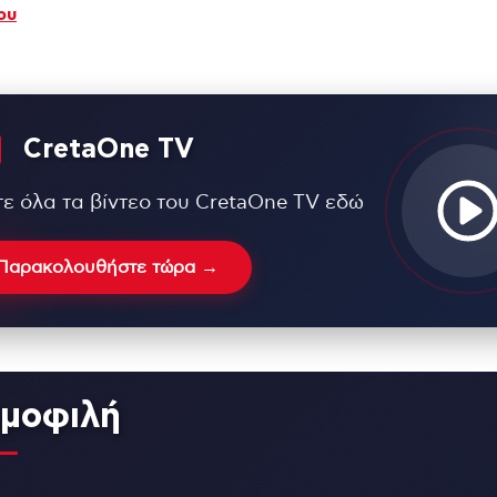
ου
CretaOne TV
τε όλα τα βίντεο του CretaOne TV εδώ
Παρακολουθήστε τώρα →
μοφιλή