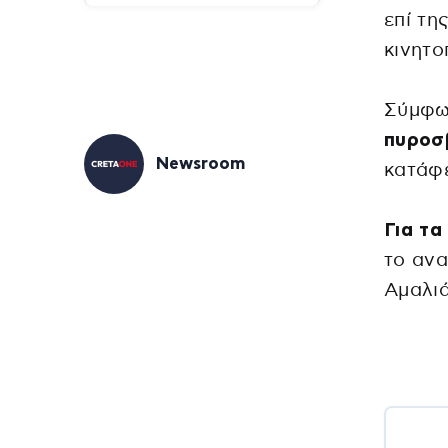
επί τη
κινητο
Σύμφω
πυροσ
Newsroom
κατάφε
Για τα
το ανα
Αμαλι