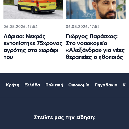
06.08.2026, 17:54
06.08.2026, 17:52
Λάρισα: Νεκρός
Γιώργος Παράσχος:
εντοπίστηκε 75χρονος
Στο νοσοκομείο
αγρότης στο χωράφι
«Αλεξάνδρα» για νέες
του
θεραπείες ο ηθοποιός
Κρήτη
Ελλάδα
Πολιτική
Οικονομία
Πηγαδάκια
Κό
Στείλτε μας την είδηση: