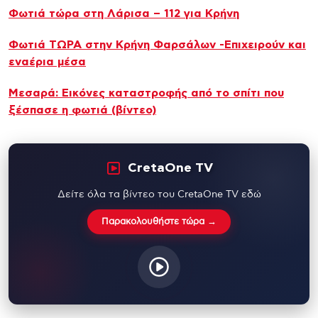
Φωτιά τώρα στη Λάρισα – 112 για Κρήνη
Φωτιά ΤΩΡΑ στην Κρήνη Φαρσάλων -Επιχειρούν και
εναέρια μέσα
Μεσαρά: Εικόνες καταστροφής από το σπίτι που
ξέσπασε η φωτιά (βίντεο)
CretaOne TV
Δείτε όλα τα βίντεο του CretaOne TV εδώ
Παρακολουθήστε τώρα →