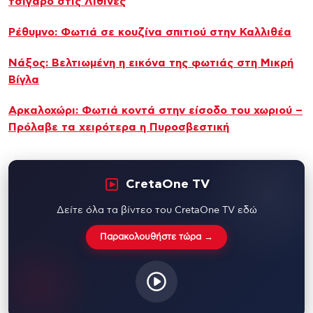
τσιγάρο στις Λιθίνες
Ρέθυμνο: Φωτιά σε κουζίνα σπιτιού στην Καλλιθέα
Νάξος: Βελτιωμένη η εικόνα της φωτιάς στη Μικρή
Βίγλα
Αρκαλοχώρι: Φωτιά κοντά στην είσοδο του χωριού –
Πρόλαβε τα χειρότερα η Πυροσβεστική
CretaOne TV
Δείτε όλα τα βίντεο του CretaOne TV εδώ
Παρακολουθήστε τώρα →