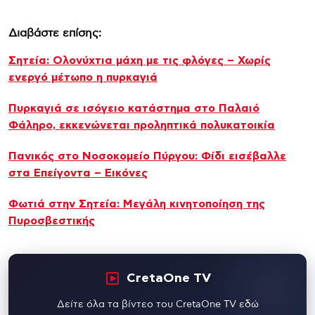
Διαβάστε επίσης:
Σητεία: Ολονύχτια μάχη με τις φλόγες – Χωρίς
ενεργό μέτωπο η πυρκαγιά
Πυρκαγιά σε ισόγειο κατάστημα στο Παλαιό
Φάληρο, εκκενώνεται προληπτικά πολυκατοικία
Πανικός στο Νοσοκομείο Πύργου: Φίδι εισέβαλλε
στα Επείγοντα – Εικόνες
Φωτιά στην Σητεία: Μεγάλη κινητοποίηση της
Πυροσβεστικής
CretaOne TV
Δείτε όλα τα βίντεο του CretaOne TV εδώ