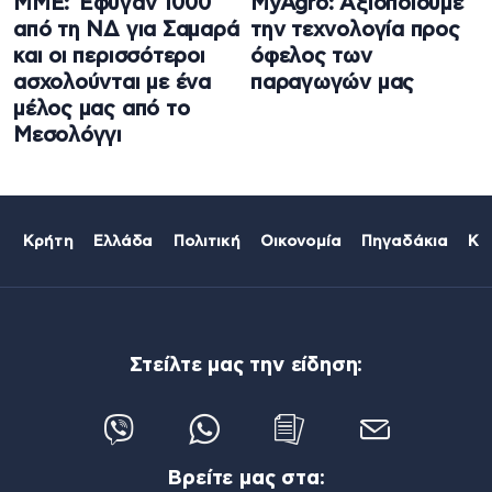
ΜΜΕ: Έφυγαν 1000
MyAgro: Αξιοποιούμε
από τη ΝΔ για Σαμαρά
την τεχνολογία προς
και οι περισσότεροι
όφελος των
ασχολούνται με ένα
παραγωγών μας
μέλος μας από το
Μεσολόγγι
Κρήτη
Ελλάδα
Πολιτική
Οικονομία
Πηγαδάκια
Κό
Στείλτε μας την είδηση:
Βρείτε μας στα: