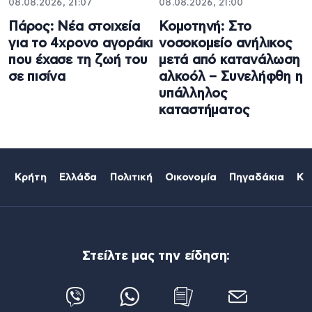
08.08.2026, 21:07
08.08.2026, 21:00
Πάρος: Νέα στοιχεία
Κομοτηνή: Στο
για το 4χρονο αγοράκι
νοσοκομείο ανήλικος
που έχασε τη ζωή του
μετά από κατανάλωση
σε πισίνα
αλκοόλ – Συνελήφθη η
υπάλληλος
καταστήματος
Κρήτη
Ελλάδα
Πολιτική
Οικονομία
Πηγαδάκια
Κό
Στείλτε μας την είδηση: