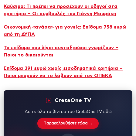
Καύσιμα: Τι πρέπει να προσέχουν οι οδηγοί στα
πρατήρια – Οι συμβουλές του Γιάννη Μαυράκη
Oικονομική «ανάσα» για γονείς: Επίδομα 758 ευρώ
από τη ΔΥΠΑ
Το επίδομα που λίγοι συνταξιούχοι γνωρίζουν –
Ποιοι το δικαιούνται
Επίδομα 391 ευρώ χωρίς εισοδηματικά κριτήρια –
Ποιοι μπορούν να το λάβουν από τον ΟΠΕΚΑ
CretaOne TV
Δείτε όλα τα βίντεο του CretaOne TV εδώ
Παρακολουθήστε τώρα →