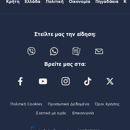
Κρήτη
Ελλάδα
Πολιτική
Οικονομία
Πηγαδάκια
Κό
Στείλτε μας την είδηση:
Βρείτε μας στα:
Πολιτική Cookies
Προσωπικά Δεδομένα
Όροι Χρήσης
Σχετικά με εμάς
Επικοινωνία