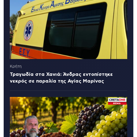
Κρήτη
Τραγωδία στα Χανιά: Άνδρας εντοπίστηκε
νεκρός σε παραλία της Αγίας Μαρίνας