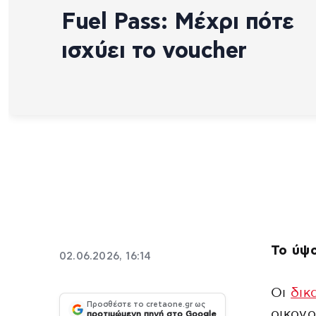
Fuel Pass: Μέχρι πότε
ισχύει το voucher
Το ύψο
02.06.2026, 16:14
Οι
δικ
Προσθέστε το cretaone.gr ως
οικονο
προτιμώμενη πηγή στο Google