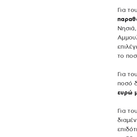
Για το
παραθ
Νησιά,
Αμμουλ
επιλέγ
το ποσ
Για το
ποσό 
ευρώ 
Για το
διαμέν
επιδότ