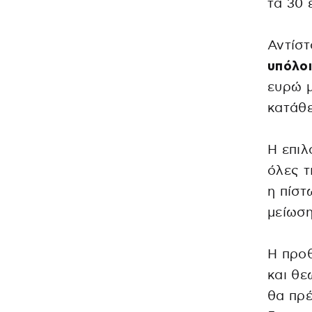
τα 30 
Αντίστ
υπόλοι
ευρώ μ
κατάθ
Η επιλ
όλες τ
η πίστ
μείωσ
Η προθ
και θε
θα πρέ