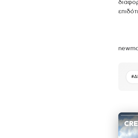
διαφορ
επιδότ
newmo
#Δ