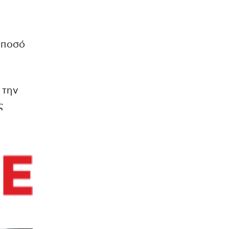
ή
 ποσό
 την
ς