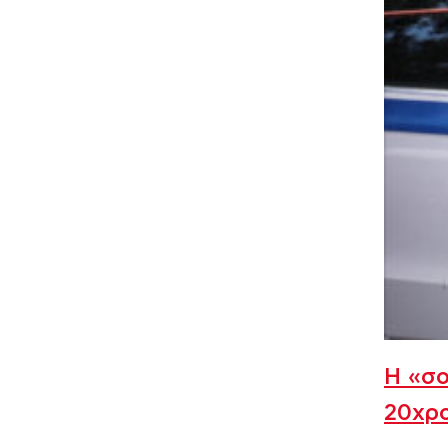
Η «σο
20χρο