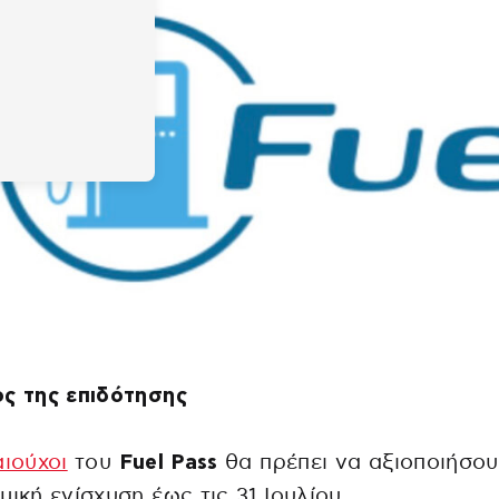
ς της επιδότησης
αιούχοι
του
Fuel Pass
θα πρέπει να αξιοποιήσου
μική ενίσχυση έως τις 31 Ιουλίου.