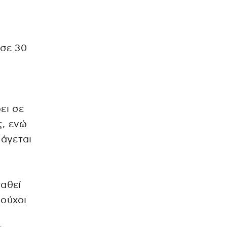
 σε 30
ει σε
ς, ενώ
πάγεται
ταθεί
ιούχοι