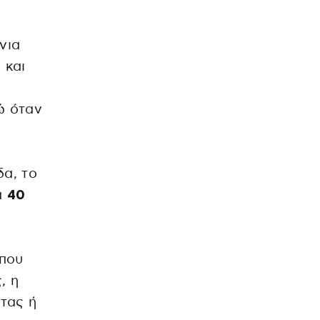
νια
 και
ώ όταν
δα, το
α
40
 που
, η
τας ή