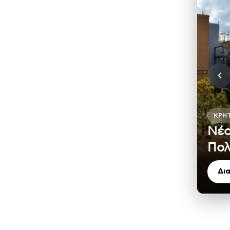
ΚΡΉ
Νέο
Πολ
Δι