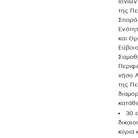
Ιονίων
της Πε
Σπορά
Ενότη
και Θρ
Εύβοια
Σαμοθ
Περιφέ
νήσο Α
της Πε
διαμορ
κατάθε
30 
δικαιο
κύρια 