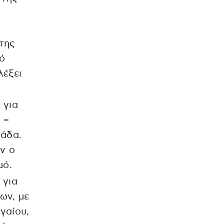
της
ό
λέξει
 για
 –
λάδα.
ν ο
μό.
 για
ων, με
γαίου,