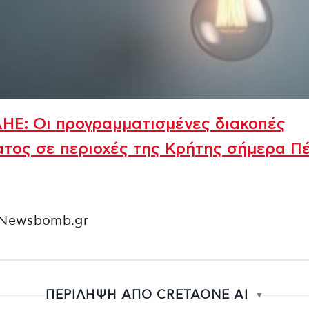
ΗΕ: Oι προγραμματισμένες διακοπές
τος σε περιοχές της Κρήτης σήμερα Π
 Newsbomb.gr
ΠΕΡΙΛΗΨΗ ΑΠΟ CRETAONE AI
▼