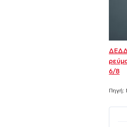
ΔΕΔΔ
ρεύμα
6/8
Πηγή: