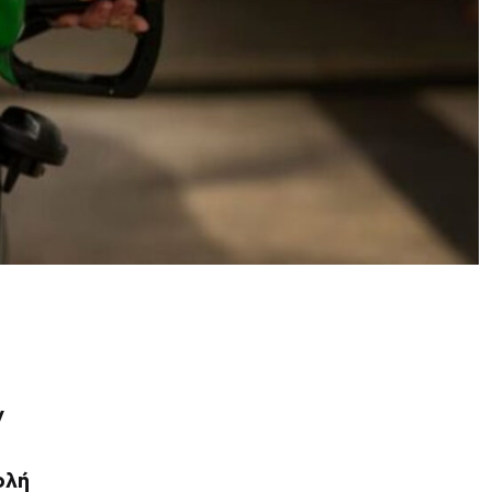
ν
ολή