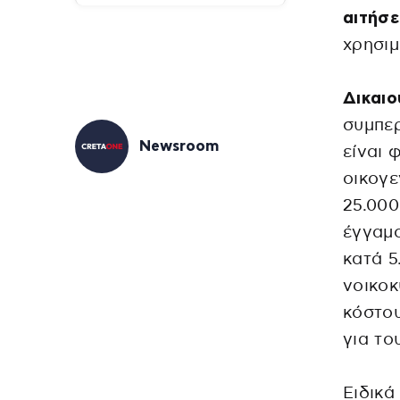
αιτήσ
χρησιμ
Δικαιο
συμπε
Newsroom
είναι 
οικογε
25.000
έγγαμ
κατά 5
νοικοκ
κόστου
για το
Ειδικ