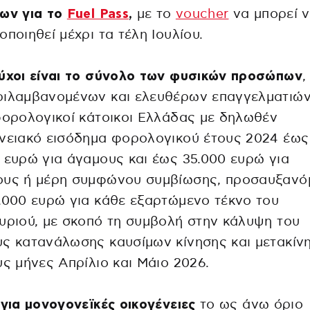
εων για το
Fuel Pass
,
με το
voucher
να μπορεί 
οποιηθεί μέχρι τα τέλη Ιουλίου.
ύχοι είναι το σύνολο των φυσικών προσώπων
,
ριλαμβανομένων και ελευθέρων επαγγελματιών
φορολογικοί κάτοικοι Ελλάδας με δηλωθέν
νειακό εισόδημα φορολογικού έτους 2024 έως
 ευρώ για άγαμους και έως 35.000 ευρώ για
ους ή μέρη συμφώνου συμβίωσης, προσαυξανό
.000 ευρώ για κάθε εξαρτώμενο τέκνο του
υριού, με σκοπό τη συμβολή στην κάλυψη του
ς κατανάλωσης καυσίμων κίνησης και μετακίν
υς μήνες Απρίλιο και Μάιο 2026.
ά
για μονογονεϊκές οικογένειες
το ως άνω όριο