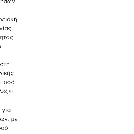
Νήσων
α
ρειακή
νίας
τητας
ο
 στη
δικής
 ποσό
λέξει
 για
ων, με
οσό