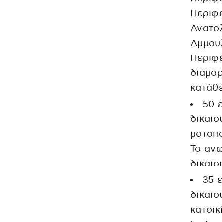
Περιφ
Ανατολ
Αμμουλ
Περιφέ
διαμορ
κατάθε
50 
δικαιο
μοτοπο
Το αν
δικαιο
35 
δικαιο
κατοικ