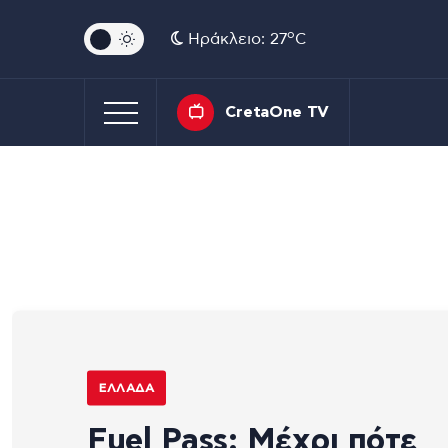
o
Ηράκλειο: 27
C
CretaOne TV
ΕΛΛΆΔΑ
Fuel Pass: Μέχρι πότε