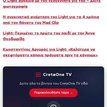
O Light αγκαλιά με τον νεογέννητο γιο του – Δείτε
φωτογραφία
Η συγκινητική ανάρτηση του Light για τα 4 χρόνια
από τον θάνατο του Mad Clip
Light: Περιμένει το πρώτο του παιδί με την Άννα
Θεοδωρίδη
Κωνσταντίνος Αργυρός για Light: «Καλύτερα να
σκεφτόμαστε κάποια πράγματα πριν τα κάνουμε»
CretaOne TV
Δείτε όλα τα βίντεο του CretaOne TV εδώ
Παρακολουθήστε τώρα →