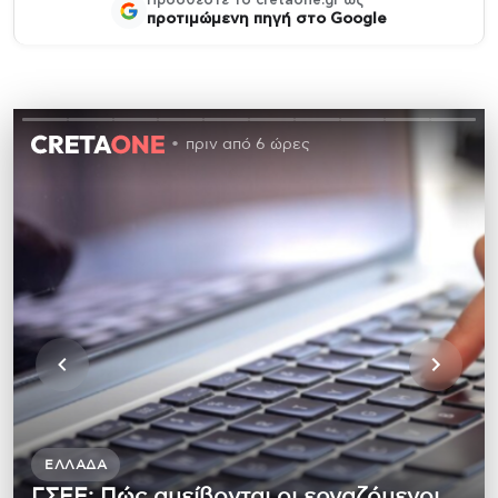
Προσθέστε το cretaone.gr ως
προτιμώμενη πηγή στο Google
πριν από 6 ώρες
ΕΛΛΆΔΑ
ΓΣΕΕ: Πώς αμείβονται οι εργαζόμενοι