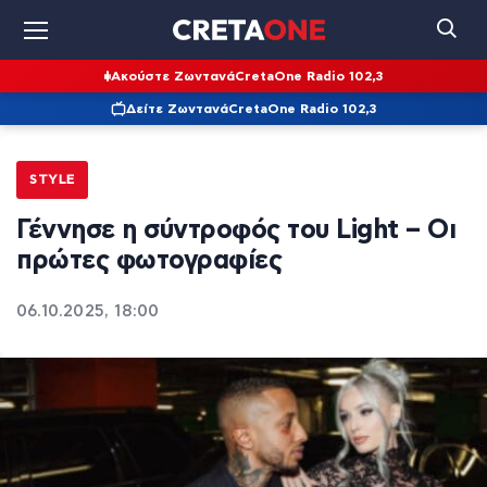
Ακούστε Ζωντανά
CretaOne Radio 102,3
Δείτε Ζωντανά
CretaOne Radio 102,3
STYLE
Γέννησε η σύντροφός του Light – Οι
πρώτες φωτογραφίες
06.10.2025, 18:00