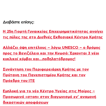
Διαβάστε επίσης:
Η 25η Γιορτή Γυναικείας Επιχειρηματικότητας ανοίγει
τις πύλες της στο Διεθνές Εκθεσιακό Κέντρο Κρήτης
Αλλάζει όψη επιτέλους – λόγω UNESCO – ο δρόμος
προς το Βενιζέλειο και την Κνωσό: Έρχονται 3 νέοι
κυκλικοί κόμβοι και…ποδηλατόδρομος!
Συνάντηση του Περιφερειάρχη Κρήτης με τον
Πρύτανη του Πανεπιστημίου Κρήτης και τον
Πρόεδρο του ΙΤΕ
Εμπλοκή για το νέο Κέντρο Υγείας στις Μοίρες –
Προσωρινό «στοπ» στον διαγωνισμό εν’ αναμονή
δικαστικών αποφάσεων