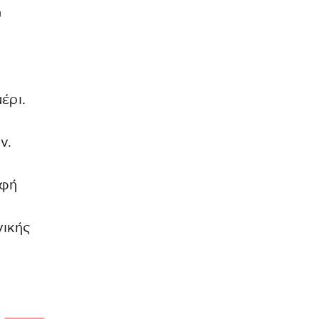
υ
έρι.
ν.
αφή
νικής