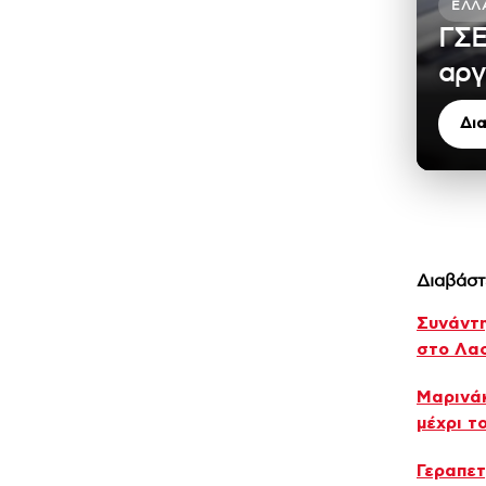
ΕΛΛ
ΓΣΕ
αργ
Δι
Διαβάστ
Συνάντη
στο Λασ
Μαρινάκ
μέχρι τ
Γεραπετ