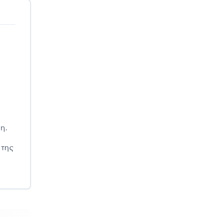
η.
 της