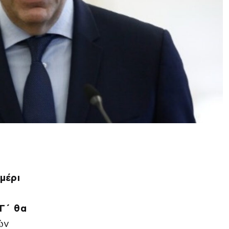
μέρι
Γ΄ θα
ών