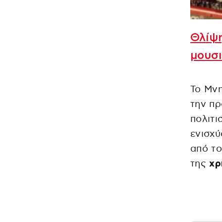
Θλίψη
μουσι
Το Μν
την πρ
πολιτι
ενισχύ
από το
της
χρ