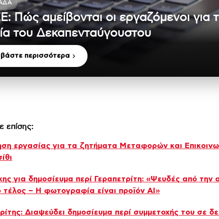
ΆΔΑ
Ε: Πώς αμείβονται οι εργαζόμενοι για 
ία του Δεκαπενταύγουστου
αβάστε περισσότερα
ε επίσης:
ση εργασίας για τα ζητήματα Μεταφορών και Επικοιν
ίθι
ης για δημοσίευμα περί Γεραπετρίτη: «Ψευδές από την 
ο τέλος – Η φωτογραφία είναι προϊόν AI»
ρίτης: Διαψεύδει δημοσίευμα περί συμμετοχής του σε δε