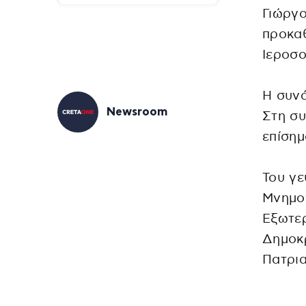
Γιώργο
προκα
Ιεροσ
Η συν
Newsroom
Στη συ
επίσημ
Του γε
Μνημο
Εξωτερ
Δημοκ
Πατρι