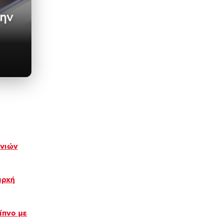
την
ωνιών
αρχή
ίπνο με