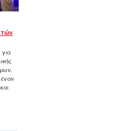
ετών
 για
λικής
ύμων,
 έναν
και