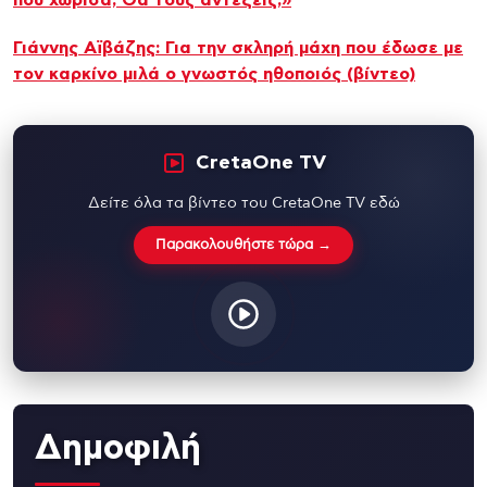
Γιάννης Αϊβάζης: Για την σκληρή μάχη που έδωσε με
τον καρκίνο μιλά ο γνωστός ηθοποιός (βίντεο)
CretaOne TV
Δείτε όλα τα βίντεο του CretaOne TV εδώ
Παρακολουθήστε τώρα →
Δημοφιλή