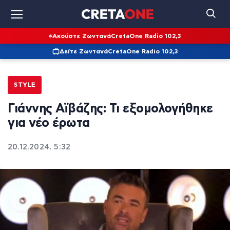
Ακούστε Ζωντανά
CretaOne Radio 102,3
Δείτε Ζωντανά
CretaOne Radio 102,3
STYLE
Γιάννης Αϊβάζης: Τι εξομολογήθηκε
για νέο έρωτα
20.12.2024, 5:32