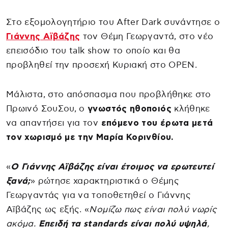
Στο εξομολογητήριο του After Dark συνάντησε ο
Γιάννης Αϊβάζης
τον Θέμη Γεωργαντά, στο νέο
επεισόδιο του talk show το οποίο και θα
προβληθεί την προσεχή Κυριακή στο OPEN.
Μάλιστα, στο απόσπασμα που προβλήθηκε στο
Πρωινό ΣουΣου, ο
γνωστός ηθοποιός
κλήθηκε
να απαντήσει για τον
επόμενο του έρωτα μετά
τον χωρισμό με την Μαρία Κορινθίου.
«
Ο Γιάννης Αϊβάζης είναι έτοιμος να ερωτευτεί
ξανά;
» ρώτησε χαρακτηριστικά ο Θέμης
Γεωργαντάς για να τοποθετηθεί ο Γιάννης
Αϊβάζης ως εξής. «
Νομίζω πως είναι πολύ νωρίς
ακόμα.
Επειδή τα standards είναι πολύ υψηλά
,