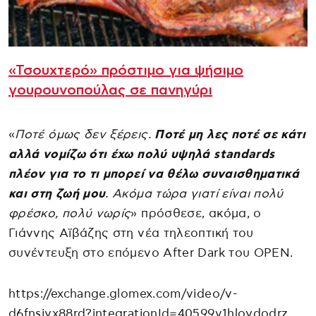
«Τσουχτερό» πρόστιμο για ψήσιμο
γουρουνοπούλας σε πανηγύρι
«
Ποτέ όμως δεν ξέρεις.
Ποτέ μη λες ποτέ σε κάτι
αλλά νομίζω ότι έχω πολύ υψηλά standards
πλέον για το τι μπορεί να θέλω συναισθηματικά
και στη ζωή μου
. Ακόμα τώρα γιατί είναι πολύ
φρέσκο, πολύ νωρίς
» πρόσθεσε, ακόμα, ο
Γιάννης Αϊβάζης στη νέα τηλεοπτική του
συνέντευξη στο επόμενο After Dark του OPEN.
https://exchange.glomex.com/video/v-
d6fnsiyx88rd?integrationId=40599v1hloydodrz