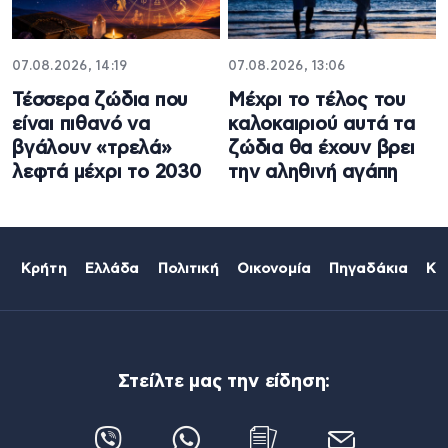
07.08.2026, 14:19
07.08.2026, 13:06
Τέσσερα ζώδια που
Μέχρι το τέλος του
είναι πιθανό να
καλοκαιριού αυτά τα
βγάλουν «τρελά»
ζώδια θα έχουν βρει
λεφτά μέχρι το 2030
την αληθινή αγάπη
Κρήτη
Ελλάδα
Πολιτική
Οικονομία
Πηγαδάκια
Κό
Στείλτε μας την είδηση: