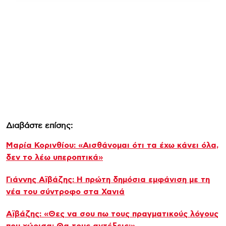
Διαβάστε επίσης:
Μαρία Κορινθίου: «Αισθάνομαι ότι τα έχω κάνει όλα,
δεν το λέω υπεροπτικά»
Γιάννης Αϊβάζης: Η πρώτη δημόσια εμφάνιση με τη
νέα του σύντροφο στα Χανιά
Αϊβάζης: «Θες να σου πω τους πραγματικούς λόγους
που χώρισα; Θα τους αντέξεις;»