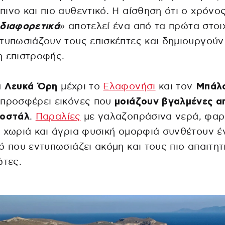
ινο και πιο αυθεντικό. Η αίσθηση ότι ο χρόνο
 διαφορετικά
» αποτελεί ένα από τα πρώτα στοι
τυπωσιάζουν τους επισκέπτες και δημιουργούν
η επιστροφής.
α
Λευκά Όρη
μέχρι το
Ελαφονήσι
και τον
Μπάλ
 προσφέρει εικόνες που
μοιάζουν βγαλμένες α
ποστάλ
.
Παραλίες
με γαλαζοπράσινα νερά, φαρ
 χωριά και άγρια φυσική ομορφιά συνθέτουν έ
ό που εντυπωσιάζει ακόμη και τους πιο απαιτητ
ώτες.