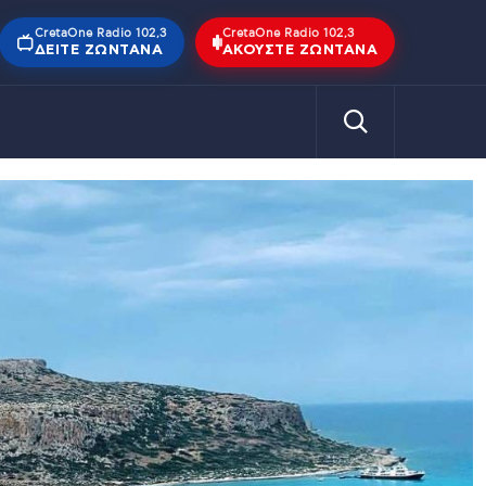
CretaOne Radio 102,3
CretaOne Radio 102,3
ΔΕΊΤΕ ΖΩΝΤΑΝΆ
ΑΚΟΎΣΤΕ ΖΩΝΤΑΝΆ