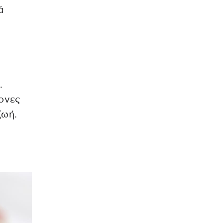
ά
.
ονες
ζωή.