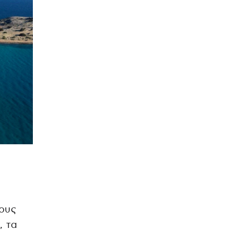
ρους
, τα