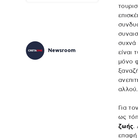
τουρι
επισκέ
συνδυά
συναισ
συχνά
Newsroom
είναι 
μόνο 
ξαναζή
ανεπιτ
αλλού.
Για το
ως τό
ζωής
.
επαφή 