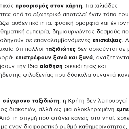
στικός
προορισμός στον χάρτη
. Για χιλιάδες
πτες από το εξωτερικό αποτελεί έναν τόπο που
ζει αυθεντικότητα, φυσική ομορφιά και έντον
θηματική εμπειρία, δημιουργώντας δεσμούς π
 οδηγούν σε επαναλαμβανόμενες
επισκέψεις
. 
τυχαίο ότι πολλοί
ταξιδιώτες
δεν αρκούνται σε 
φορά·
επιστρέφουν ξανά και ξανά
, αναζητώντ
σουν την ίδια
αίσθηση
οικειότητας και
ήδευτης φιλοξενίας που δύσκολα συναντά καν
ν
σύγχρονο ταξιδιώτη
, η Κρήτη δεν λειτουργεί
πος διακοπών, αλλά ως μια ολοκληρωμένη
εμπε
 Από τη στιγμή που φτάνει κανείς στο νησί, έρχε
με έναν διαφορετικό ρυθμό καθημερινότητας, 