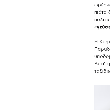
φρέσκα
πιάτα 
πολιτι
«
γεύσε
Η Κρήτ
Παραδο
υποδομ
Αυτή η
ταξιδι