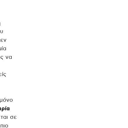
η
ου
Δεν
μία
ας να
είς
 μόνο
ιρία
ται σε
πιο