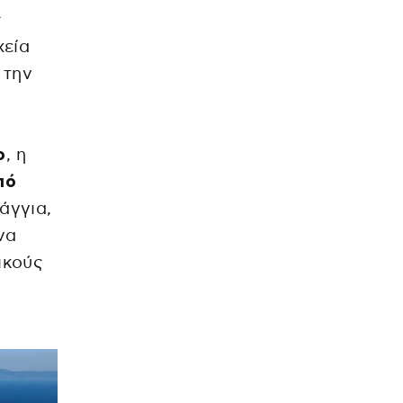
ς
χεία
 την
ο
, η
πό
άγγια,
να
ικούς