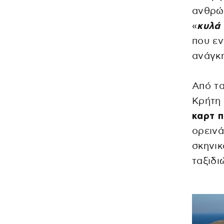
ανθρώπ
«
κυλά
που εν
ανάγκ
Από τ
Κρήτη
καρτ 
ορεινά
σκηνικ
ταξιδι