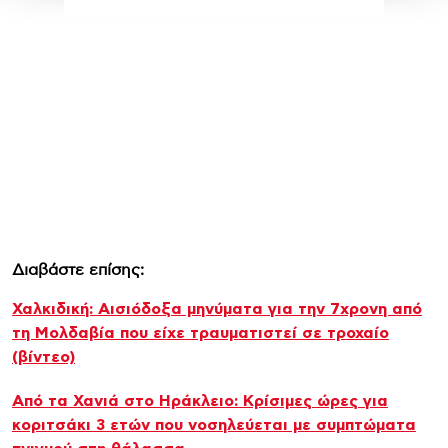
Διαβάστε επίσης:
Χαλκιδική: Αισιόδοξα μηνύματα για την 7χρονη από
τη Μολδαβία που είχε τραυματιστεί σε τροχαίο
(βίντεο)
Από τα Χανιά στο Ηράκλειο: Κρίσιμες ώρες για
κοριτσάκι 3 ετών που νοσηλεύεται με συμπτώματα