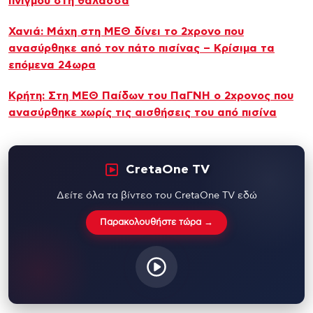
πνιγμού στη θάλασσα
Χανιά: Μάχη στη ΜΕΘ δίνει το 2χρονο που
ανασύρθηκε από τον πάτο πισίνας – Κρίσιμα τα
επόμενα 24ωρα
Κρήτη: Στη ΜΕΘ Παίδων του ΠαΓΝΗ ο 2χρονος που
ανασύρθηκε χωρίς τις αισθήσεις του από πισίνα
CretaOne TV
Δείτε όλα τα βίντεο του CretaOne TV εδώ
Παρακολουθήστε τώρα →