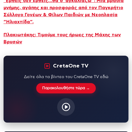
’Έρθεις δεν έρθεις…θα σ”αγκαλιάζω”: Μια βραδιά
μνήμης, αγάπης και προσφοράς από τον Παγκρήτιο
Σύλλογο Γονέων & Φίλων Παιδιών με Νεοπλασία
“Ηλιαχτίδα”.
Πλακιωτάκης: Τιμούμε τους ήρωες της Μάχης των
Βρυσών
CretaOne TV
Δείτε όλα τα βίντεο του CretaOne TV εδώ
Παρακολουθήστε τώρα →