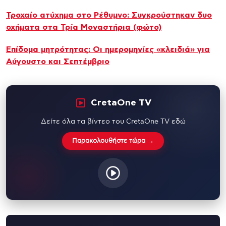
Τροχαίο ατύχημα στο Ρέθυμνο: Συγκρούστηκαν δυο
οχήματα στα Τρία Μοναστήρια (φώτο)
Επίδομα μητρότητας: Οι ημερομηνίες «κλειδιά» για
Αύγουστο και Σεπτέμβριο
CretaOne TV
Δείτε όλα τα βίντεο του CretaOne TV εδώ
Παρακολουθήστε τώρα →