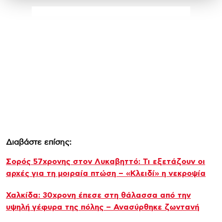
Διαβάστε επίσης:
Σορός 57χρονης στον Λυκαβηττό: Τι εξετάζουν οι
αρχές για τη μοιραία πτώση – «Κλειδί» η νεκροψία
Χαλκίδα: 30χρονη έπεσε στη θάλασσα από την
υψηλή γέφυρα της πόλης – Ανασύρθηκε ζωντανή