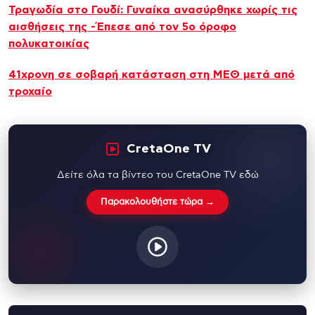
Τραγωδία στο Γουδί: Γυναίκα ανασύρθηκε χωρίς τις
αισθήσεις της -Έπεσε από τον 5ο όροφο
πολυκατοικίας
41χρονη σε σοβαρή κατάσταση στη ΜΕΘ μετά από
τροχαίο
CretaOne TV
Δείτε όλα τα βίντεο του CretaOne TV εδώ
Παρακολουθήστε τώρα →