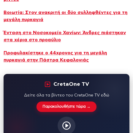
Βοιωτία: Στον ανακριτή οι δύο συλληφθέντες για τη
μεγάλη πυρκαγιά
Ένταση στο Νοσοκομείο Χανίων: Άνδρες πιάστηκαν
στα χέρια στο προαύλιο
Προφυλακίστηκε ο 44χρονος για τη μεγάλη
πυρκαγιά στην Πάστρα Κεφαλονιάς
CretaOne TV
Δείτε όλα τα βίντεο του CretaOne TV εδώ
Παρακολουθήστε τώρα →