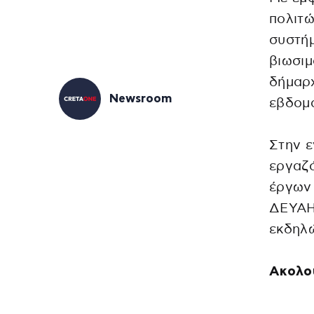
πολιτώ
συστήμ
βιωσιμ
δήμαρ
Newsroom
εβδομ
Στην ε
εργαζό
έργων 
ΔΕΥΑΗ,
εκδηλώ
Ακολου