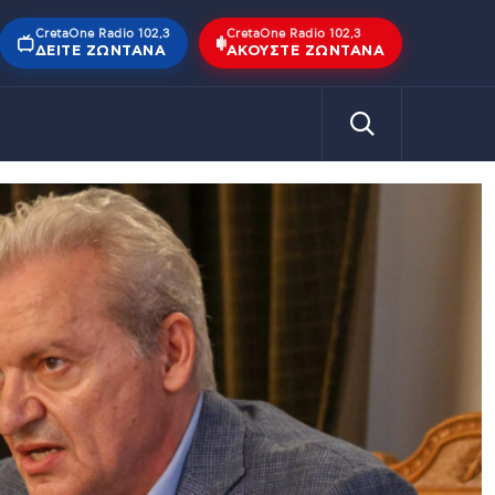
CretaOne Radio 102,3
CretaOne Radio 102,3
ΔΕΊΤΕ ΖΩΝΤΑΝΆ
ΑΚΟΎΣΤΕ ΖΩΝΤΑΝΆ