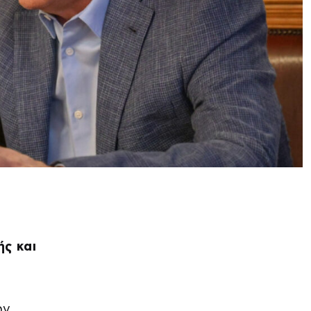
ς και
ων