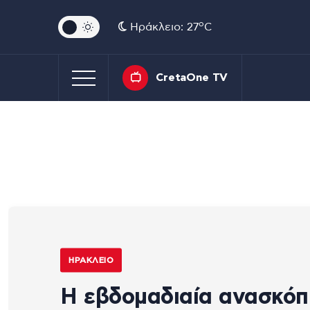
o
Ηράκλειο: 27
C
CretaOne TV
ΗΡΆΚΛΕΙΟ
Η εβδομαδιαία ανασκό