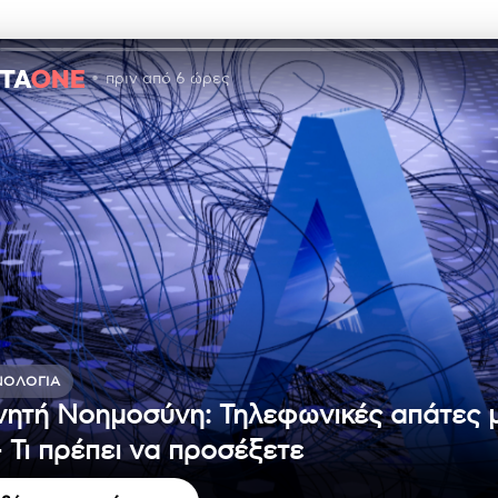
πριν από 6 ώρες
ΝΟΛΟΓΊΑ
νητή Νοημοσύνη: Τηλεφωνικές απάτες 
– Τι πρέπει να προσέξετε