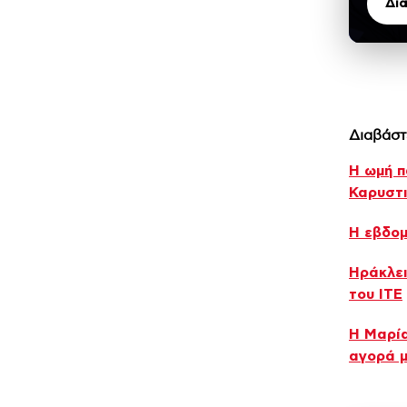
Δι
Διαβάστ
Η ωμή π
Καρυστ
Η εβδομ
Ηράκλει
του ΙΤΕ
Η Μαρία
αγορά μ