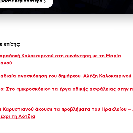
αβάστε περισσότερα
ε επίσης:
αραδοχή Καλοκαιρινού στη συνάντηση με τη Μαρία
ιανού
αδιαία ανασκόπηση του δημάρχου, Αλέξη Καλοκαιρινού
ο: Στο «μικροσκόπιο» τα έργα οδικής ασφάλειας στην π
 Καρυστιανού άκουσε τα προβλήματα του Ηρακλείου – 
έχρι τη Λότζια