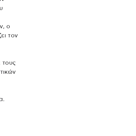
υ
ν, ο
ει τον
ε τους
ντικών
α.