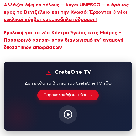
Αλλάζει όψη επιτέλους – λόγω UNESCO – ο δρόμος
προς το Βενιζέλειο και την Κνωσό: Έρχονται 3 νέοι
κυκλικοί κόμβοι και…ποδηλατόδρομος!
Εμπλοκή για το νέο Κέντρο Υγείας στις Μοίρες –
Προσωρινό «στοπ» στον διαγωνισμό εν’ αναμονή
δικαστικών αποφάσεων
CretaOne TV
Δείτε όλα τα βίντεο του CretaOne TV εδώ
Παρακολουθήστε τώρα →