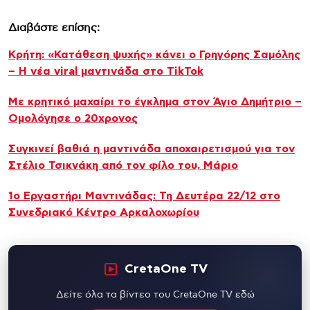
Διαβάστε επίσης:
Κρήτη: «Κατάθεση ψυχής» κάνει ο Γρηγόρης Σαμόλης
– Η νέα viral μαντινάδα στο TikTok
Με κρητικό μαχαίρι το έγκλημα στον Άγιο Δημήτριο –
Ομολόγησε ο 20χρονος
Συγκινεί βαθιά η μαντινάδα αποχαιρετισμού για τον
Στέλιο Τσικνάκη από τον φίλο του, Μάριο
1ο Εργαστήρι Μαντινάδας: Τη Δευτέρα 22/12 στο
Συνεδριακό Κέντρο Αρκαλοχωρίου
CretaOne TV
Δείτε όλα τα βίντεο του CretaOne TV εδώ