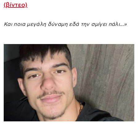
(βίντεο)
Και ποια μεγάλη δύναμη εδά την σμίγει πάλι…»