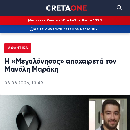
Ακούστε Ζωντανά
CretaOne Radio 102,3
Δείτε Ζωντανά
CretaOne Radio 102,3
ΑΘΛΗΤΙΚΆ
Η «Μεγαλόνησος» αποχαιρετά τον
Μανόλη Μαράκη
03.06.2026, 13:49