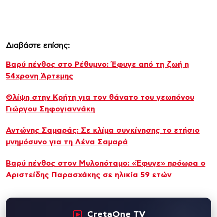
Διαβάστε επίσης:
Βαρύ πένθος στο Ρέθυμνο: Έφυγε από τη ζωή η
54χρονη Άρτεμης
Θλίψη στην Κρήτη για τον θάνατο του γεωπόνου
Γιώργου Σηφογιαννάκη
Αντώνης Σαμαράς: Σε κλίμα συγκίνησης το ετήσιο
μνημόσυνο για τη Λένα Σαμαρά
Βαρύ πένθος στον Μυλοπόταμο: «Έφυγε» πρόωρα ο
Αριστείδης Παρασχάκης σε ηλικία 59 ετών
CretaOne TV