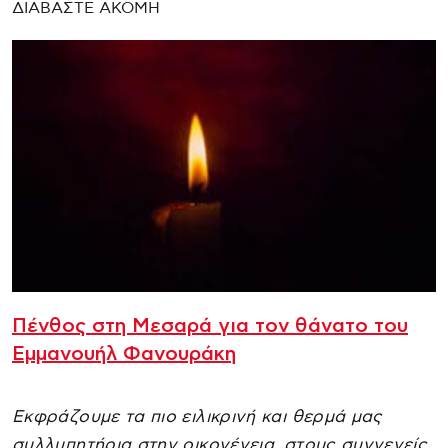
ΔΙΑΒΑΣΤΕ ΑΚΟΜΗ
Πένθος στη Μεσαρά για τον θάνατο του
Εμμανουήλ Φανουράκη
Εκφράζουμε τα πιο ειλικρινή και θερμά μας
συλλυπητήρια στην οικογένεια, στους συγγενείς