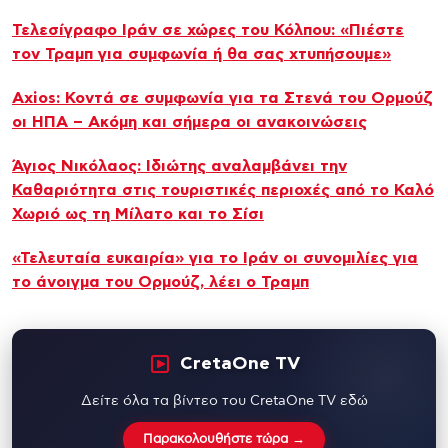
Τελεσίγραφο Ιράν σε χώρες του Κόλπου: «Πιέστε
τον Τραμπ για συμφωνία ή θα σας χτυπήσουμε»
Axios: Κοντά σε συμφωνία για τα Στενά του Ορμούζ
οι ΗΠΑ – Ακόμη και σήμερα οι ανακοινώσεις
Άγιος Νικόλαος: Ιδιώτης αναλαμβάνει την
Καθαριότητα στις τουριστικές περιοχές από το Καλό
Χωριό ως τη Μίλατο και το Σίσι
«Τελευταία ευκαιρία» για το Ιράν οι συνομιλίες για
το άνοιγμα του Ορμούζ, λέει ο Τραμπ
CretaOne TV
Δείτε όλα τα βίντεο του CretaOne TV εδώ
Παρακολουθήστε τώρα →