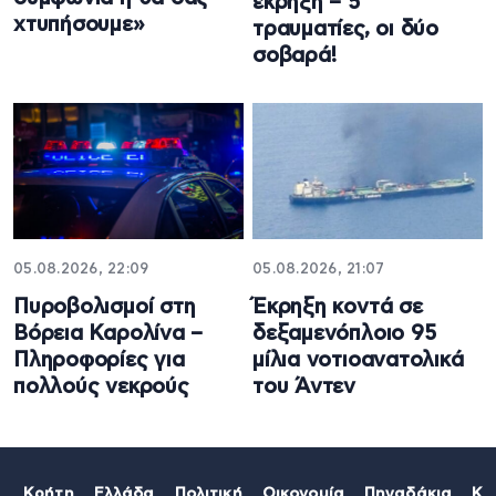
έκρηξη – 5
χτυπήσουμε»
τραυματίες, οι δύο
σοβαρά!
05.08.2026, 22:09
05.08.2026, 21:07
Πυροβολισμοί στη
Έκρηξη κοντά σε
Βόρεια Καρολίνα –
δεξαμενόπλοιο 95
Πληροφορίες για
μίλια νοτιοανατολικά
πολλούς νεκρούς
του Άντεν
Κρήτη
Ελλάδα
Πολιτική
Οικονομία
Πηγαδάκια
Κό