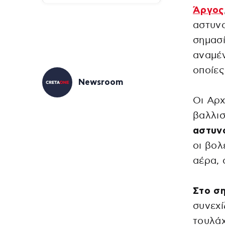
Άργος
αστυνο
σημασί
αναμέν
οποίες
Newsroom
Οι Αρχ
βαλλι
αστυν
οι βολ
αέρα, 
Στο ση
συνεχί
τουλάχ