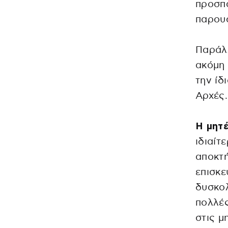
προσπ
παρουσ
Παράλλ
ακόμη 
την ίδ
Αρχές.
Η μητ
ιδιαίτ
αποκτή
επισκε
δυσκολ
πολλές
στις μ