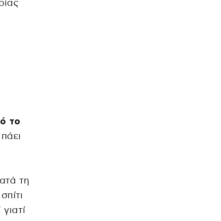
ρίας
πό το
 πάει
ατά τη
σπίτι
 γιατί