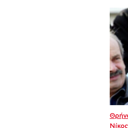
Θρήνο
Νίκο