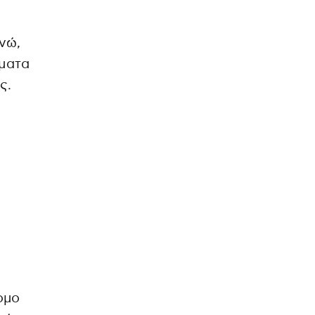
νώ,
ύματα
ς.
ομο