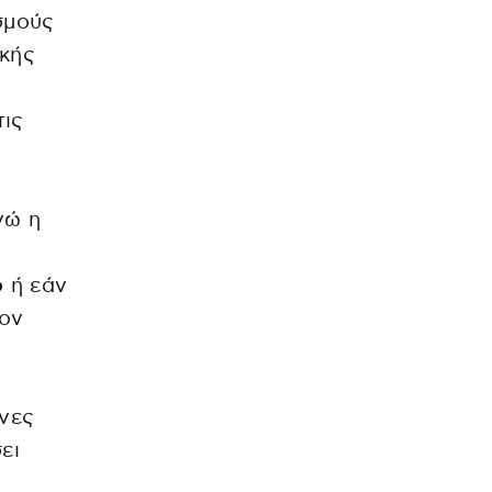
σμούς
ικής
τις
νώ η
ό
ή εάν
τον
υνες
ει