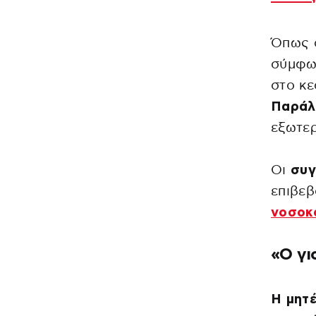
Όπως α
σύμφω
στο κε
Παράλ
εξωτερ
Οι
συγ
επιβεβ
νοσοκ
«Ο γι
Η μητέ