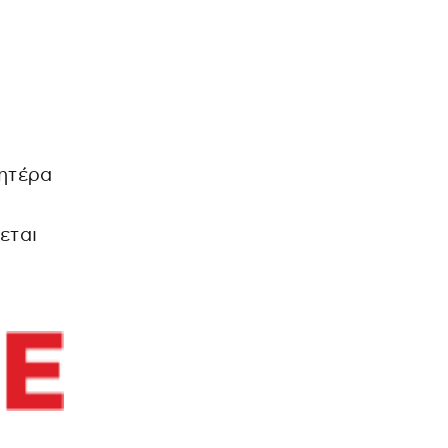
μητέρα
εται