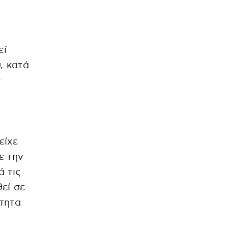
εί
, κατά
ς
είχε
ε την
ά τις
εί σε
ότητα