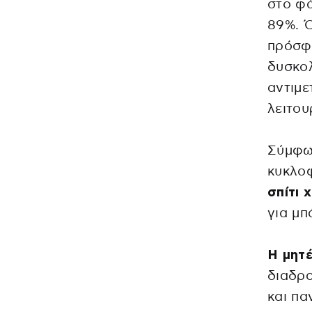
στο φά
89%. Ό
πρόσφ
δυσκολ
αντιμε
λειτου
Σύμφων
κυκλο
σπίτι 
για μπ
Η μητέ
διαδρο
και πα