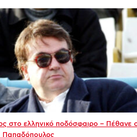
ς στο ελληνικό ποδόσφαιρο – Πέθανε 
ς Παπαδόπουλος