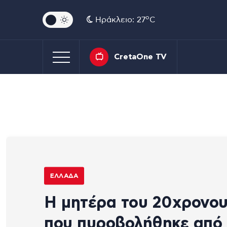
o
Ηράκλειο: 27
C
CretaOne TV
ΕΛΛΆΔΑ
Η μητέρα του 20χρονο
που πυροβολήθηκε από