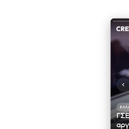
ΕΛΛ
ΓΣΕ
αργ