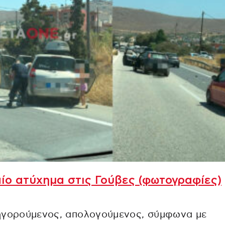
ίο ατύχημα στις Γούβες (φωτογραφίες)
ηγορούμενος, απολογούμενος, σύμφωνα με