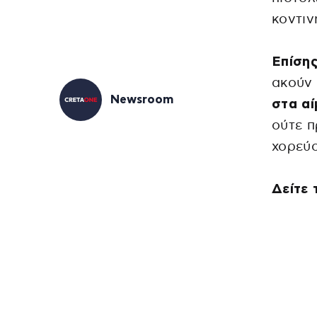
κοντιν
Επίση
ακούν
Newsroom
στα αί
ούτε π
χορεύο
Δείτε 