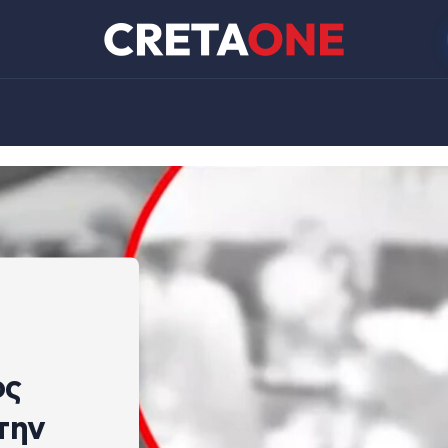
ος
την