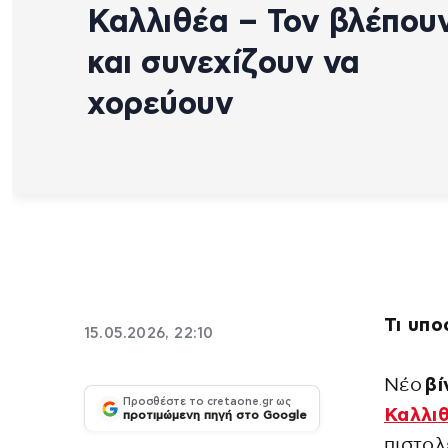
Καλλιθέα – Τον βλέπου
και συνεχίζουν να
χορεύουν
Τι υπο
15.05.2026, 22:10
Νέο
βί
Προσθέστε το cretaone.gr ως
Καλλι
προτιμώμενη πηγή στο Google
πιστο