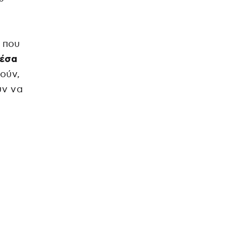
ς που
μέσα
ούν,
υν να