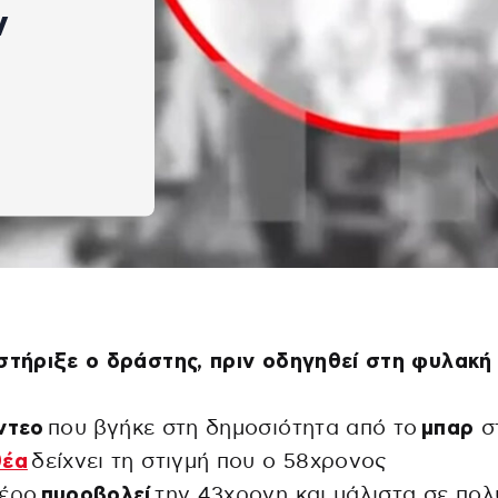
ν
στήριξε ο δράστης, πριν οδηγηθεί στη φυλακή
ντεο
που βγήκε στη δημοσιότητα από το
μπαρ
σ
θέα
δείχνει τη στιγμή που ο 58χρονος
λέρο
πυροβολεί
την 43χρονη και μάλιστα σε πολ