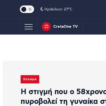
o
Ηράκλειο: 27
C
CretaOne TV
ΕΛΛΆΔΑ
Η στιγμή που ο 58χρον
πυροβολεί τη γυναίκα σ