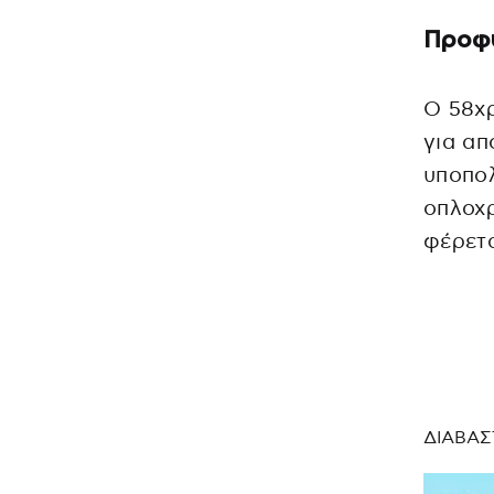
Προφυ
Ο 58χ
για απ
υποπολ
οπλοχρ
φέρετα
ΔΙΑΒΑΣ