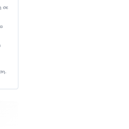
η σε
να
α
ση.