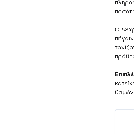
πληροφ
ποσότη
Ο 58χρ
πήγαιν
τονίζο
πρόθε
Επιπλ
κατείχ
θαμώνω