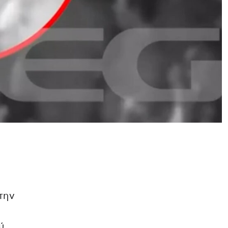
την
ύ