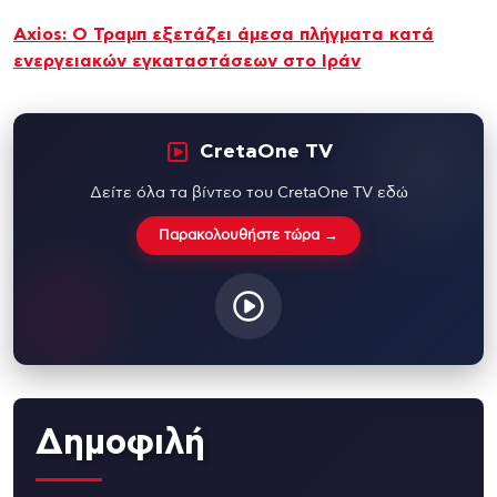
Axios: Ο Τραμπ εξετάζει άμεσα πλήγματα κατά
ενεργειακών εγκαταστάσεων στο Ιράν
CretaOne TV
Δείτε όλα τα βίντεο του CretaOne TV εδώ
Παρακολουθήστε τώρα →
Δημοφιλή