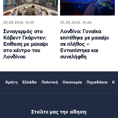
05.08.2026, 16:55
05.08.2026, 16:46
Συναγερμός στο
Λονδίνο: Γυναίκα
Κόβεντ Γκάρντεν:
επιτέθηκε με μαχαίρι
Επίθεση με μαχαίρι
σε πλήθος –
στο κέντρο του
Εντοπίστηκε και
Λονδίνου
συνελήφθη
Κρήτη
Ελλάδα
Πολιτική
Οικονομία
Πηγαδάκια
Κό
Στείλτε μας την είδηση: