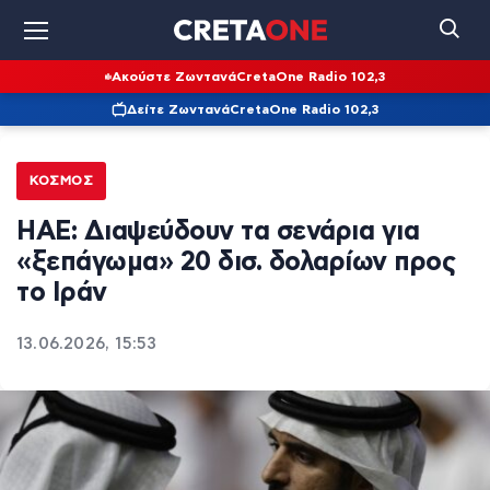
Ακούστε Ζωντανά
CretaOne Radio 102,3
Δείτε Ζωντανά
CretaOne Radio 102,3
ΚΌΣΜΟΣ
ΗΑΕ: Διαψεύδουν τα σενάρια για
«ξεπάγωμα» 20 δισ. δολαρίων προς
το Ιράν
13.06.2026, 15:53