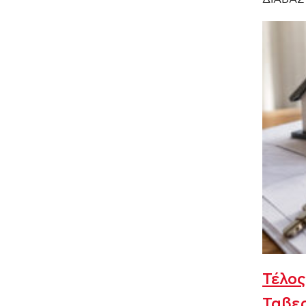
Τέλος
Ταβε