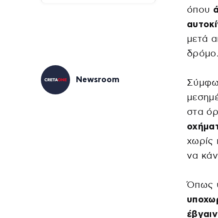
όπου
ά
αυτοκί
μετά α
δρόμο
Newsroom
Σύμφων
μεσημέ
στα όρ
οχήματ
χωρίς 
να κάν
Όπως 
υποχωρ
έβγαιν