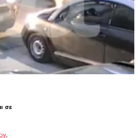
ι σε
ιον
,