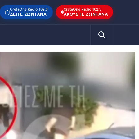
CretaOne Radio 102,3
CretaOne Radio 102,3
ΔΕΊΤΕ ΖΩΝΤΑΝΆ
ΑΚΟΎΣΤΕ ΖΩΝΤΑΝΆ