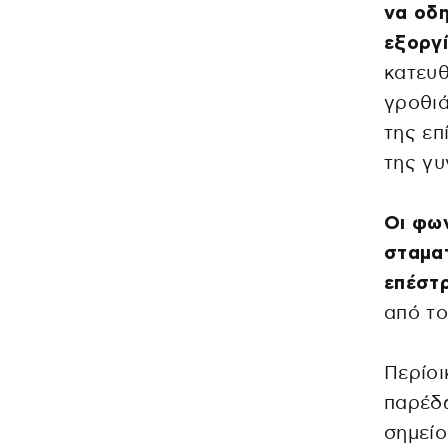
να οδη
εξοργί
κατευθ
γροθιά
της επ
της γυ
Οι φων
σταμα
επέστρ
από το
Περίοι
παρέδω
σημείο