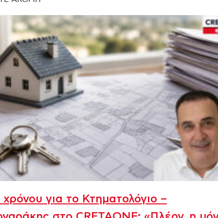
 χρόνου για το Κτηματολόγιο –
ρναράκης στο CRETAONE: «Πλέον, η μό