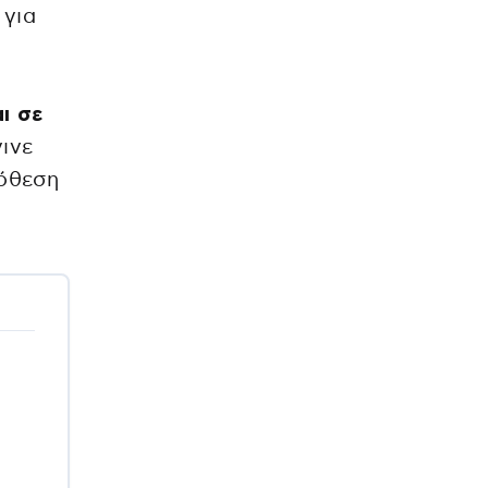
 για
ι σε
ινε
πόθεση