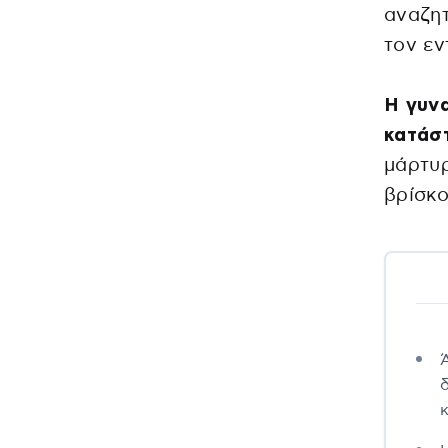
αναζητ
τον εν
Η γυνα
κατάσ
μάρτυρ
βρίσκο
δ