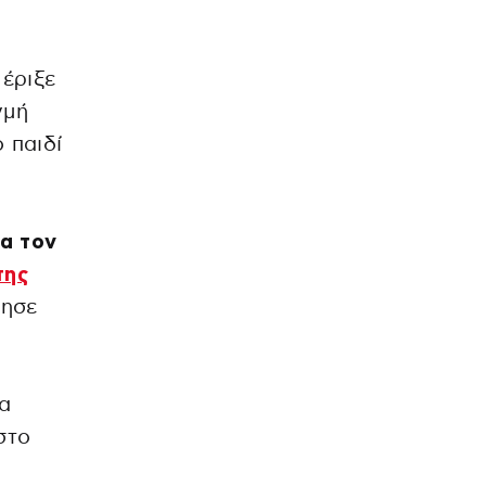
έριξε
γμή
 παιδί
να τον
της
ρησε
τα
στο