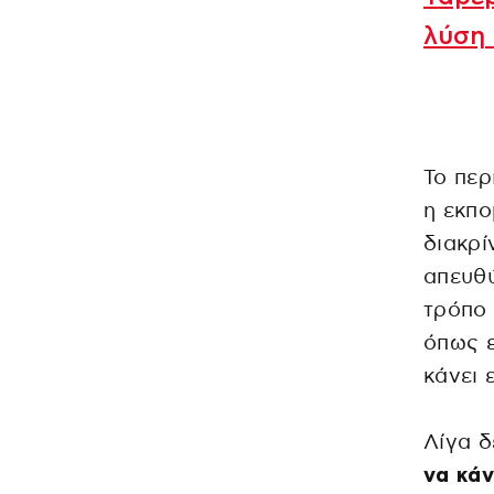
λύση 
Το περ
η εκπο
διακρί
απευθύ
τρόπο 
όπως ε
κάνει 
Λίγα 
να κάν