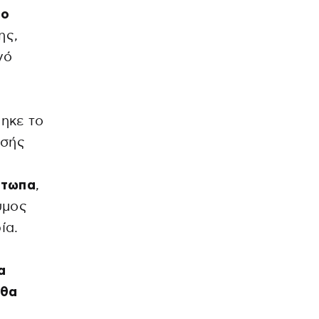
το
ης,
νό
ηκε το
νσής
έτωπα
,
υμος
ία.
α
 θα