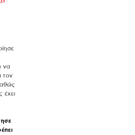
οίησε
ι να
α τον
καθώς
ς έχει
τησε
ρέπει