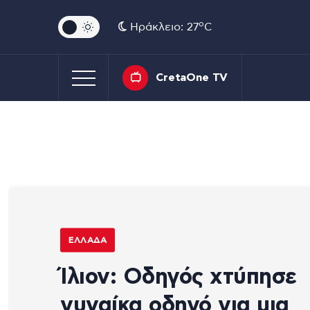
o
Ηράκλειο: 27
C
CretaOne TV
ΕΛΛΆΔΑ
Ίλιον: Οδηγός χτύπησε
γυναίκα οδηγό για μια