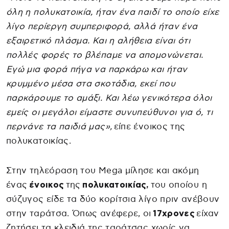
όλη η πολυκατοικία, ήταν ένα παιδί το οποίο είχε
λίγο περίεργη συμπεριφορά, αλλά ήταν ένα
εξαιρετικό πλάσμα. Και η αλήθεια είναι ότι
πολλές φορές το βλέπαμε να απομονώνεται.
Εγώ μια φορά πήγα να παρκάρω και ήταν
κρυμμένο μέσα στα σκοτάδια, εκεί που
παρκάρουμε το αμάξι. Και λέω γενικότερα όλοι
εμείς οι μεγάλοι είμαστε συνυπεύθυνοι για ό, τι
περνάνε τα παιδιά μας»,
είπε ένοικος της
πολυκατοικίας.
Στην τηλεόραση του Mega μίλησε και ακόμη
ένας
ένοικος
της
πολυκατοικίας,
του οποίου η
σύζυγος είδε τα δύο κορίτσια λίγο πριν ανέβουν
στην ταράτσα. Όπως ανέφερε, οι
17χρονες
είχαν
ζητήσει τα κλειδιά της ταράτσας χωρίς να