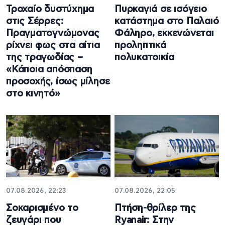
Τροχαίο δυστύχημα
Πυρκαγιά σε ισόγειο
στις Σέρρες:
κατάστημα στο Παλαιό
Πραγματογνώμονας
Φάληρο, εκκενώνεται
ρίχνει φως στα αίτια
προληπτικά
της τραγωδίας –
πολυκατοικία
«Κάποια απόσπαση
προσοχής, ίσως μίλησε
στο κινητό»
07.08.2026, 22:23
07.08.2026, 22:05
Σοκαρισμένο το
Πτήση-θρίλερ της
ζευγάρι που
Ryanair: Στην