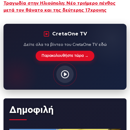
Τραγωδία στην Ηλιούπολη: Νέο τριήμερο πένθος
μετά τον θάνατο και της δεύτερης 17χρονης
CretaOne TV
Δείτε όλα τα βίντεο του CretaOne TV εδώ
Παρακολουθήστε τώρα →
Δημοφιλή