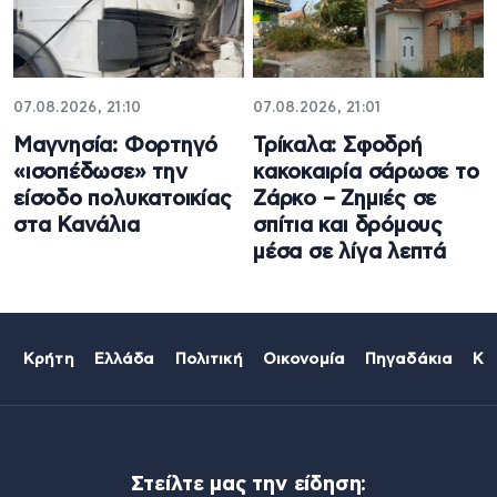
07.08.2026, 21:10
07.08.2026, 21:01
Μαγνησία: Φορτηγό
Τρίκαλα: Σφοδρή
«ισοπέδωσε» την
κακοκαιρία σάρωσε το
είσοδο πολυκατοικίας
Ζάρκο – Ζημιές σε
στα Κανάλια
σπίτια και δρόμους
μέσα σε λίγα λεπτά
Κρήτη
Ελλάδα
Πολιτική
Οικονομία
Πηγαδάκια
Κό
Στείλτε μας την είδηση: