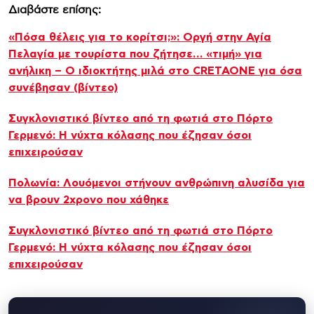
Διαβάστε επίσης:
«Πόσα θέλεις για το κορίτσι;»: Οργή στην Αγία
Πελαγία με τουρίστα που ζήτησε… «τιμή» για
ανήλικη – Ο ιδιοκτήτης μιλά στο CRETAONE για όσα
συνέβησαν (βίντεο)
Συγκλονιστικό βίντεο από τη φωτιά στο Πόρτο
Γερμενό: Η νύχτα κόλασης που έζησαν όσοι
επιχειρούσαν
Πολωνία: Λουόμενοι στήνουν ανθρώπινη αλυσίδα για
να βρουν 2χρονο που χάθηκε
Συγκλονιστικό βίντεο από τη φωτιά στο Πόρτο
Γερμενό: Η νύχτα κόλασης που έζησαν όσοι
επιχειρούσαν