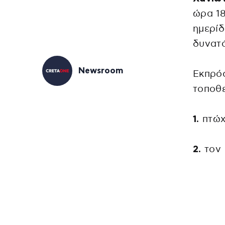
ώρα 18
ημερίδ
δυνατό
Newsroom
Εκπρό
τοποθ
1.
πτώχ
2.
τον 