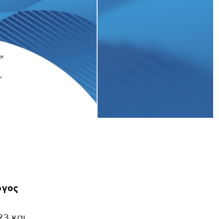
ογος
3 και