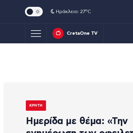
o
Ηράκλειο: 27
C
CretaOne TV
ΚΡΉΤΗ
Ημερίδα με θέμα: «Την