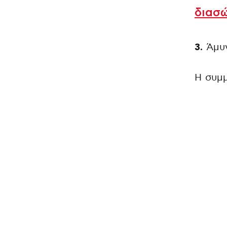
διασ
3.
Άμυν
Η συμμ