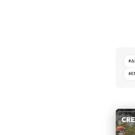
#Δ
#Ε